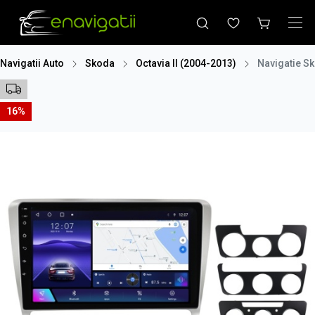
Navigatii Auto
Skoda
Octavia II (2004-2013)
Navigatie S
16%