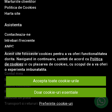
Marturiile clientilor
Politica de Cookies
Harta site
Asistenta
Contacteaza-ne
Intrebari frecvente
ANPC
Solutionarea litigiilor
Acest site foloseste cookies pentru a va oferi functionalitatea
dorita. Navigand in continuare, sunteti de acord cu
Politica
Cont client
de cookies
si cu plasarea de cookies, cu scopul de a va oferi
o experienta imbunatatita.
Contul meu
Inregistrare
Accepta toate cookie-urile
Istoric comenzi
Produse favorite
Doar cookie-uri esentiale
Metode de plata
Transport si retururi
Preferinte cookie-uri