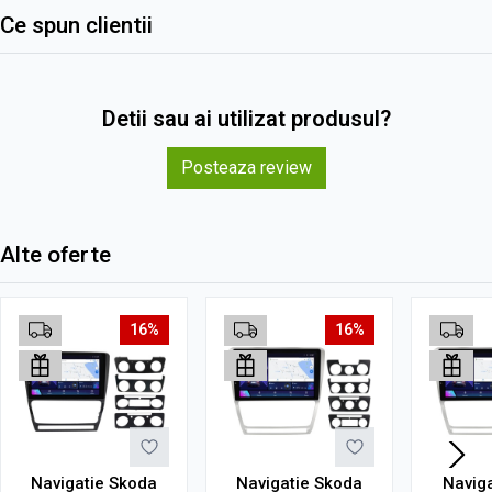
Ce spun clientii
Detii sau ai utilizat produsul?
Posteaza review
Alte oferte
16%
16%
Navigatie Skoda
Navigatie Skoda
Navig