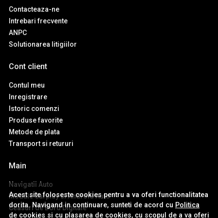
Contacteaza-ne
Intrebari frecvente
ANPC
Solutionarea litigiilor
Cont client
Contul meu
Inregistrare
Istoric comenzi
Produse favorite
Metode de plata
Transport si retururi
Main
Navigatii Auto
Acest site foloseste cookies pentru a va oferi functionalitatea
Module Carplay si Android Auto
dorita. Navigand in continuare, sunteti de acord cu
Politica
Ceasuri de Bord Digitale
de cookies
si cu plasarea de cookies, cu scopul de a va oferi