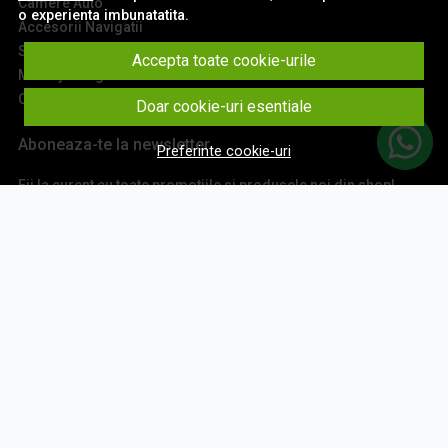
Camere Auto
o experienta imbunatatita.
Accesorii Navigatii
Sisteme Audio
Accepta toate cookie-urile
Montaj Navigatii
Contact
Doar cookie-uri esentiale
Aboneaza-te la newsletter
Preferinte cookie-uri
Fii la curent cu toate promotiile si produsele noi din shop!
Email
Aboneaza-te