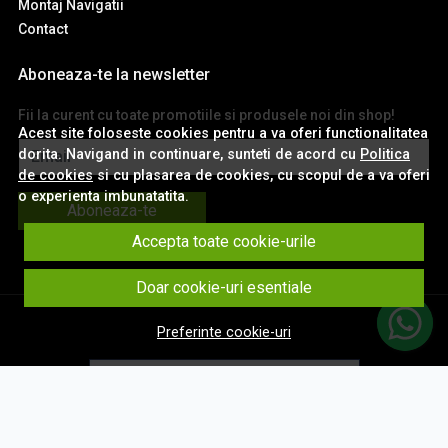
Montaj Navigatii
Contact
Aboneaza-te la newsletter
Fii la curent cu toate promotiile si produsele noi din shop!
Acest site foloseste cookies pentru a va oferi functionalitatea
dorita. Navigand in continuare, sunteti de acord cu
Politica
Email
de cookies
si cu plasarea de cookies, cu scopul de a va oferi
o experienta imbunatatita.
Aboneaza-te
Accepta toate cookie-urile
Doar cookie-uri esentiale
Preferinte cookie-uri