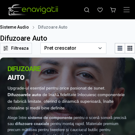
Sisteme Audio
Difuzoare Auto
Difuzoare Auto
Filtreaza
DIFUZOARE
AUTO
Upgrade-ul esențial pentru orice pasionat de sunet.
Difuzoarele auto
de înaltă fidelitate înlocuiesc componentele
de fabrică limitate, oferind o dinamică superioară, înalte
cristaline și medii bine definite.
Alege între
sisteme de componente
pentru o scenă sonoră precisă
sau
difuzoare coaxiale
pentru montaj rapid. Materiale premium
precum mătasea pentru tweetere și cauciucul butilic pentru