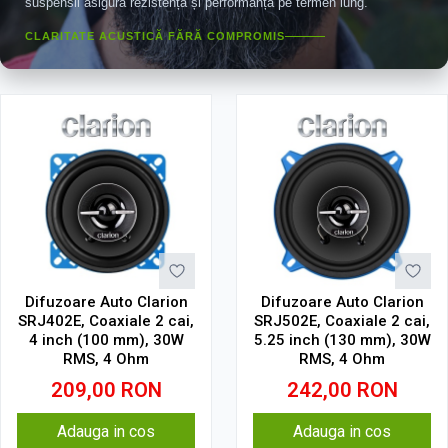
suspensii asigură rezistență și performanță pe termen lung.
CLARITATE ACUSTICĂ FĂRĂ COMPROMIS
Difuzoare Auto Clarion
Difuzoare Auto Clarion
SRJ402E, Coaxiale 2 cai,
SRJ502E, Coaxiale 2 cai,
4 inch (100 mm), 30W
5.25 inch (130 mm), 30W
RMS, 4 Ohm
RMS, 4 Ohm
209,00
RON
242,00
RON
Adauga in cos
Adauga in cos