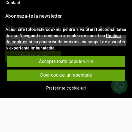
Contact
Aboneaza-te la newsletter
Fii la curent cu toate promotiile si produsele noi din shop!
Acest site foloseste cookies pentru a va oferi functionalitatea
dorita. Navigand in continuare, sunteti de acord cu
Politica
Email
de cookies
si cu plasarea de cookies, cu scopul de a va oferi
o experienta imbunatatita.
Aboneaza-te
Accepta toate cookie-urile
Doar cookie-uri esentiale
Preferinte cookie-uri
© eNavigatii.ro 2026