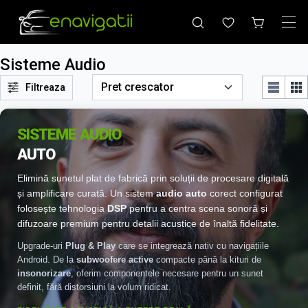
Sisteme Audio
Filtreaza
SISTEME AUDIO
AUTO
Elimină sunetul plat de fabrică prin soluții de procesare digitală
și amplificare curată. Un sistem
audio auto
corect configurat
folosește tehnologia
DSP
pentru a centra scena sonoră și
difuzoare premium pentru detalii acustice de înaltă fidelitate.
Upgrade-uri
Plug & Play
care se integrează nativ cu navigațiile
Android. De la
subwoofere active
compacte până la kituri de
insonorizare
, oferim componentele necesare pentru un sunet
definit, fără distorsiuni la volum ridicat.