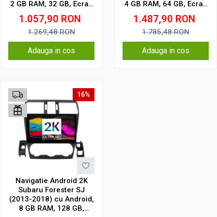
2 GB RAM, 32 GB, Ecran
4 GB RAM, 64 GB, Ecran
QLED 9.5 Inch
QLED 9.5 Inch
1.057,90
RON
1.487,90
RON
2000x1200, CarPlay
2000x1200, CarPlay
Wireless, 4G
Wireless, 4G
1.269,48
RON
1.785,48
RON
Adauga in cos
Adauga in cos
16%
Navigatie Android 2K
Subaru Forester SJ
(2013-2018) cu Android,
8 GB RAM, 128 GB,