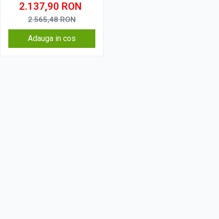
Ecran QLED 9.5 Inch
2.137,90
RON
2000x1200, CarPlay
Wireless, 4G
2.565,48
RON
Adauga in cos