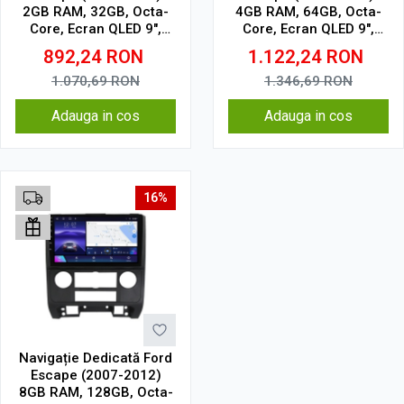
2GB RAM, 32GB, Octa-
4GB RAM, 64GB, Octa-
Core, Ecran QLED 9",
Core, Ecran QLED 9",
CarPlay, Android Auto,
CarPlay, Android Auto,
892,24
RON
1.122,24
RON
Slot SIM 4G
Slot SIM 4G
1.070,69
RON
1.346,69
RON
Adauga in cos
Adauga in cos
16%
Navigație Dedicată Ford
Escape (2007-2012)
8GB RAM, 128GB, Octa-