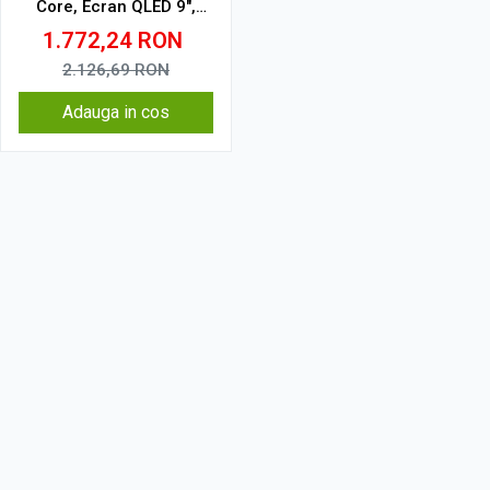
Core, Ecran QLED 9",
CarPlay, Android Auto,
1.772,24
RON
Slot SIM 4G
2.126,69
RON
Adauga in cos