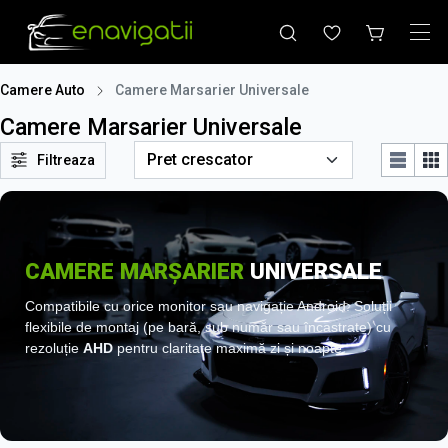
Camere Auto
Camere Marsarier Universale
Camere Marsarier Universale
Filtreaza
CAMERE MARȘARIER
UNIVERSALE
Compatibile cu orice monitor sau navigație Android. Soluții
flexibile de montaj (pe bară, sub număr sau încastrate) cu
rezoluție
AHD
pentru claritate maximă zi și noapte.