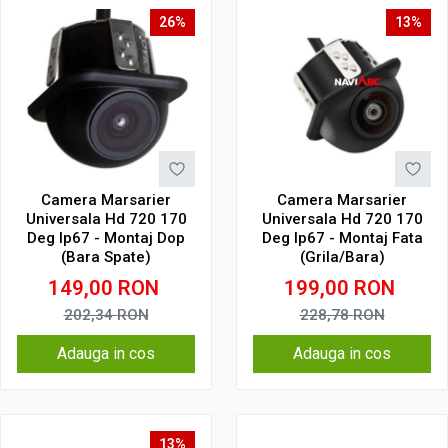
26%
13%
Camera Marsarier
Camera Marsarier
Universala Hd 720 170
Universala Hd 720 170
Deg Ip67 - Montaj Dop
Deg Ip67 - Montaj Fata
(Bara Spate)
(Grila/Bara)
149,00
RON
199,00
RON
202,34
RON
228,78
RON
Adauga in cos
Adauga in cos
13%