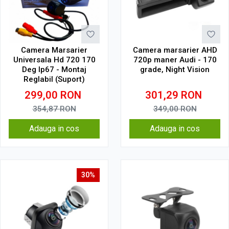
Camera Marsarier
Camera marsarier AHD
Universala Hd 720 170
720p maner Audi - 170
Deg Ip67 - Montaj
grade, Night Vision
Reglabil (Suport)
299,00
RON
301,29
RON
354,87
RON
349,00
RON
Adauga in cos
Adauga in cos
30%