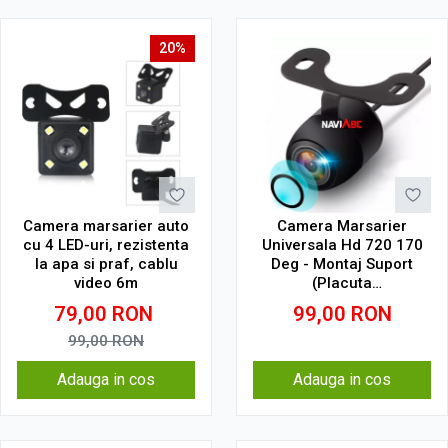
20%
Camera marsarier auto
Camera Marsarier
cu 4 LED-uri, rezistenta
Universala Hd 720 170
la apa si praf, cablu
Deg - Montaj Suport
video 6m
(Placuta
Inmatriculare/Bara)
79,00
RON
99,00
RON
99,00
RON
Adauga in cos
Adauga in cos