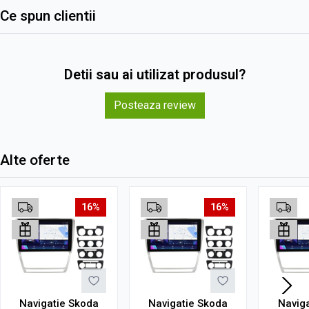
Ce spun clientii
Detii sau ai utilizat produsul?
Posteaza review
Alte oferte
16%
16%
Navigatie Skoda
Navigatie Skoda
Navig