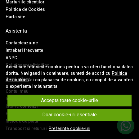
Marturiile clientilor
Politica de Cookies
Harta site
Asistenta
Contacteaza-ne
Intrebari frecvente
ANPC
Solutionarea litigiilor
Acest site foloseste cookies pentru a va oferi functionalitatea
dorita. Navigand in continuare, sunteti de acord cu
Politica
Cont client
de cookies
si cu plasarea de cookies, cu scopul de a va oferi
o experienta imbunatatita.
Contul meu
Inregistrare
Accepta toate cookie-urile
Istoric comenzi
Produse favorite
Doar cookie-uri esentiale
Metode de plata
Transport si retururi
Preferinte cookie-uri