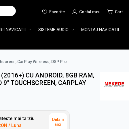
Cauta
II NAVIGATII
SISTEME AUDIO
MONTAJ NAVIGATII
hscreen, CarPlay Wireless, DSP Pro
(2016+) CU ANDROID, 8GB RAM,
D 9" TOUCHSCREEN, CARPLAY
N
teste mai tarziu
Detalii
aici
RON
/ Luna