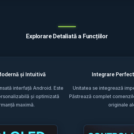
Explorare Detaliată a Funcțiilor
Modernă și Intuitivă
Integrare Perfec
sată interfață Android. Este
Unitatea se integrează impec
rsonalizabilă și optimizată
Păstrează complet comenzile 
ormanță maximă.
originale al