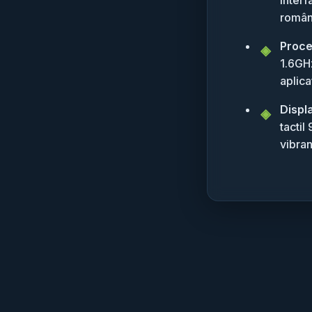
român
Proce
1.6GHz
aplica
Displ
tactil
vibran