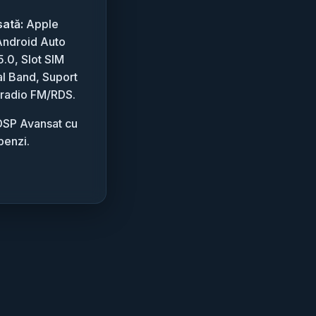
sată:
Apple
Android Auto
5.0, Slot SIM
l Band, Suport
 radio FM/RDS.
SP Avansat cu
benzi.