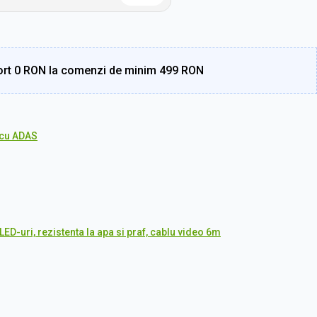
rt 0 RON la comenzi de minim 499 RON
cu ADAS
ED-uri, rezistenta la apa si praf, cablu video 6m