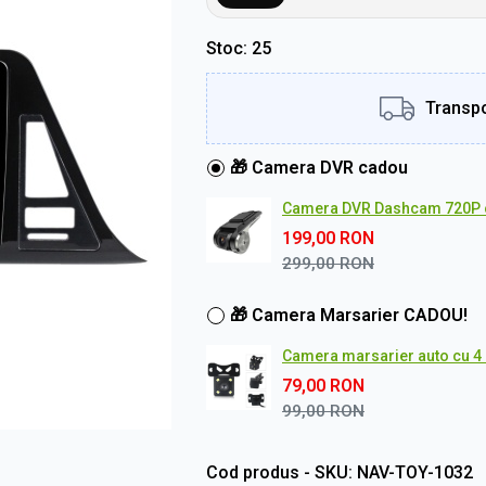
Stoc
25
Transpo
🎁 Camera DVR cadou
Camera DVR Dashcam 720P 
199,00
RON
299,00
RON
🎁 Camera Marsarier CADOU!
Camera marsarier auto cu 4 L
79,00
RON
99,00
RON
Cod produs - SKU
NAV-TOY-1032