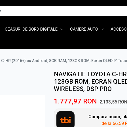
CEASURI DE BORD DIGITALE
CAMERE AUTO
ACCESOR
a C-HR (2016+) cu Android, 8GB RAM, 128GB ROM, Ecran QLED 9" Touc
NAVIGATIE TOYOTA C-HR 
128GB ROM, ECRAN QLE
WIRELESS, DSP PRO
1.777,97
RON
2.133,56
RO
Cumpara acum, pla
de la
66,59 