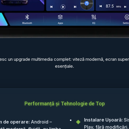
oresc un upgrade multimedia complet: viteză modernă, ecran superior
esențiale.
Performanță și Tehnologie de Top
Instalare Ușoară:
Si
m de operare:
Android –
Play, fără modificări.
ață modernă, fluidă, cu limba