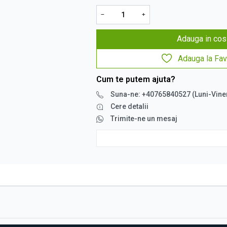
−
+
Adauga in cos
Adauga la Fav
Cum te putem ajuta?
Suna-ne: +40765840527 (Luni-Vine
Cere detalii
Trimite-ne un mesaj