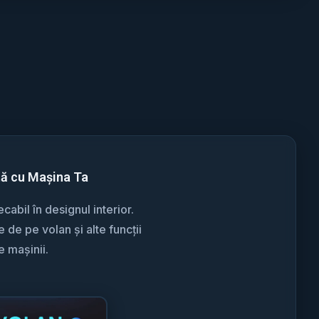
tă cu Mașina Ta
abil în designul interior.
de pe volan și alte funcții
e mașinii.