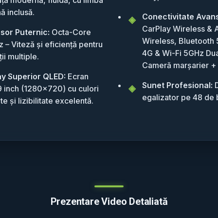
ă inclusă.
Conectivitate Avan
CarPlay Wireless & 
sor Puternic:
Octa-Core
Wireless, Bluetooth 
 – Viteză și eficiență pentru
4G & Wi-Fi 5GHz Dua
ții multiple.
Cameră marșarier +
ay Superior QLED:
Ecran
Sunet Profesional:
D
 9 inch (1280x720) cu culori
egalizator pe 48 de 
te și lizibilitate excelentă.
Prezentare Video Detaliată