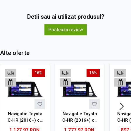
Detii sau ai utilizat produsul?
Posteaza review
Alte oferte
16%
16%
Navigatie Toyota
Navigatie Toyota
Naviga
C-HR (2016+) cu
C-HR (2016+) cu
C-HR 
Android, 4GB RAM,
Android, 8GB RAM,
Androi
1.127,97
RON
1.777,97
RON
897