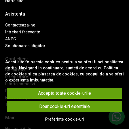
Harta site
Asistenta
Contacteaza-ne
Intrebari frecvente
ANPC
Solutionarea litigiilor
Cont client
Acest site foloseste cookies pentru a va oferi functionalitatea
dorita. Navigand in continuare, sunteti de acord cu
Politica
Contul meu
de cookies
si cu plasarea de cookies, cu scopul de a va oferi
Inregistrare
o experienta imbunatatita.
Istoric comenzi
Produse favorite
Accepta toate cookie-urile
Metode de plata
Transport si retururi
Doar cookie-uri esentiale
Main
Preferinte cookie-uri
Navigatii Auto