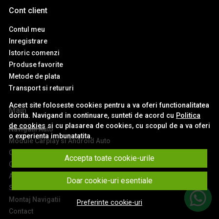
Cont client
Contul meu
Inregistrare
Istoric comenzi
Produse favorite
Metode de plata
Transport si retururi
Acest site foloseste cookies pentru a va oferi functionalitatea
Main
dorita. Navigand in continuare, sunteti de acord cu
Politica
de cookies
si cu plasarea de cookies, cu scopul de a va oferi
Navigatii Auto
o experienta imbunatatita.
Module Carplay si Android Auto
Ceasuri de Bord Digitale
Accepta toate cookie-urile
Camere Auto
Accesorii Navigatii
Doar cookie-uri esentiale
Sisteme Audio
Montaj Navigatii
Preferinte cookie-uri
Contact