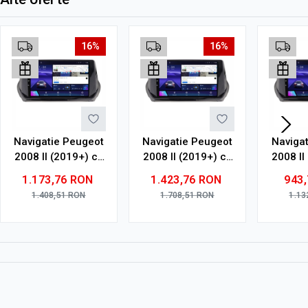
16%
16%
Navigatie Peugeot
Navigatie Peugeot
Naviga
2008 II (2019+) cu
2008 II (2019+) cu
2008 II
Android, 4GB RAM,
Android, 6GB RAM,
Androi
1.173,76
RON
1.423,76
RON
943
64GB ROM, Ecran
128GB ROM, Ecran
32GB R
1.408,51
RON
1.708,51
RON
1.13
QLED 9"
QLED 9"
9" To
Touchscreen,
Touchscreen,
CarPl
CarPlay Wireless,
CarPlay Wireless,
DSP
DSP