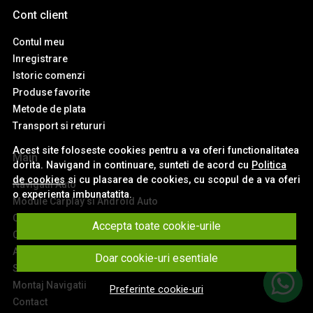
Cont client
Contul meu
Inregistrare
Istoric comenzi
Produse favorite
Metode de plata
Transport si retururi
Acest site foloseste cookies pentru a va oferi functionalitatea
Main
dorita. Navigand in continuare, sunteti de acord cu
Politica
de cookies
si cu plasarea de cookies, cu scopul de a va oferi
Navigatii Auto
o experienta imbunatatita.
Module Carplay si Android Auto
Ceasuri de Bord Digitale
Accepta toate cookie-urile
Camere Auto
Accesorii Navigatii
Doar cookie-uri esentiale
Sisteme Audio
Montaj Navigatii
Preferinte cookie-uri
Contact