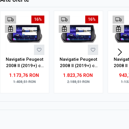
16%
16%
Navigatie Peugeot
Navigatie Peugeot
Naviga
2008 II (2019+) cu
2008 II (2019+) cu
2008 II
Android, 4GB RAM,
Android, 8GB RAM,
Androi
1.173,76
RON
1.823,76
RON
943
64GB ROM, Ecran
128GB ROM, Ecran
32GB R
1.408,51
RON
2.188,51
RON
1.13
QLED 9"
QLED 9"
9" To
Touchscreen,
Touchscreen,
CarPl
CarPlay Wireless,
CarPlay Wireless,
DSP
DSP Pro