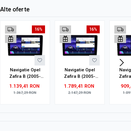
Alte oferte
16%
16%
Navigatie Opel
Navigatie Opel
Navig
Zafira B (2005-
Zafira B (2005-
Zafir
2014) cu Android,
2014) cu Android,
2014) 
1.139,41
RON
1.789,41
RON
909
4GB RAM, 64GB
8GB RAM, 128GB
2GB R
1.367,29
RON
2.147,29
RON
1.09
ROM, Ecran QLED
ROM, Ecran QLED
ROM,
9" Touchscreen,
9" Touchscreen,
Touc
CarPlay Wireless,
CarPlay Wireless,
CarPl
DSP
DSP Pro