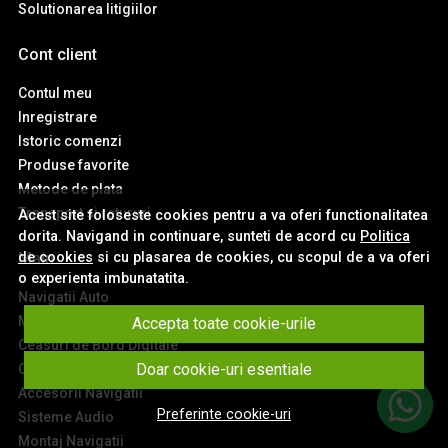
Solutionarea litigiilor
Cont client
Contul meu
Inregistrare
Istoric comenzi
Produse favorite
Metode de plata
Transport si retururi
Acest site foloseste cookies pentru a va oferi functionalitatea
dorita. Navigand in continuare, sunteti de acord cu
Politica
de cookies
si cu plasarea de cookies, cu scopul de a va oferi
Main
o experienta imbunatatita.
Navigatii Auto
Module Carplay si Android Auto
Accepta toate cookie-urile
Ceasuri de Bord Digitale
Doar cookie-uri esentiale
Camere Auto
Accesorii Navigatii
Preferinte cookie-uri
Sisteme Audio
Montaj Navigatii