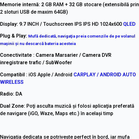
Memorie internă: 2
GB RAM +
32
GB stocare (extensibilă prin
2 sloturi USB de maxim 64GB)
Display: 9.7
INCH / Touchscreen IPS
IPS HD 1024x600
QLED
Plug & Play:
Mufă dedicată, navigaţia preia comenzile de pe volanul
maşinii şi nu descarcă bateria acesteia
Conectivitate : Camera Marsarier / Camera DVR
inregistrare trafic / SubWoofer
Compatibil
: iOS Apple / Android
CARPLAY / ANDROID AUTO
WIRELESS
Radio: DA
Dual Zone:
Poţi asculta muzică şi folosi aplicaţia preferată
de navigare (iGO, Waze, Maps etc.) în acelaşi timp
Navigația dedicata se potrivește perfect în bord, iar mufa