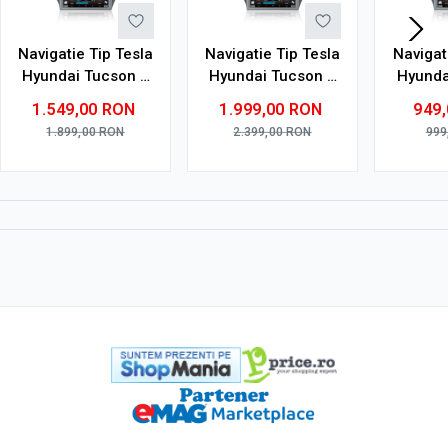
Navigatie Tip Tesla
Navigatie Tip Tesla
Navigat
Hyundai Tucson 3
Hyundai Tucson 3
Hyunda
2015-2020 9.7
2015-2020 9.7
2015-
1.549,00
RON
1.999,00
RON
949
INCH 4 GB RAM +
INCH 6 GB RAM +
INCH 2
1.899,00
RON
2.399,00
RON
999
64 GB ROM QLED 8
128 GB ROM QLED
32 GB 
CORE SIM
8 CORE SIM
CORE
CARPLAY COOLER
CARPLAY COOLER
C