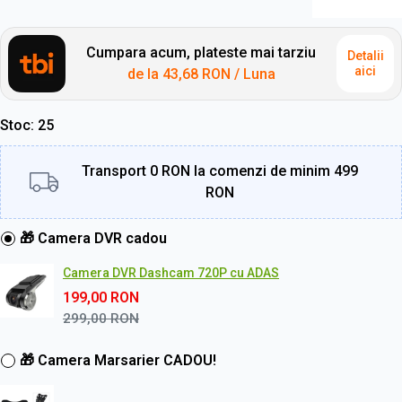
Cumpara acum, plateste mai tarziu
Detalii
aici
de la
43,68 RON
/ Luna
Stoc
25
Transport 0 RON la comenzi de minim 499
RON
🎁 Camera DVR cadou
Camera DVR Dashcam 720P cu ADAS
199,00
RON
299,00
RON
🎁 Camera Marsarier CADOU!