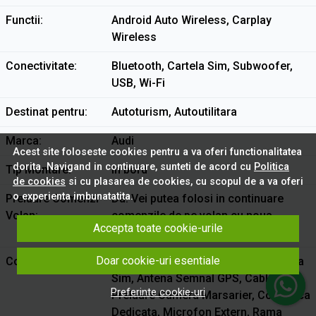
Functii
Android Auto Wireless, Carplay
Wireless
Conectivitate
Bluetooth, Cartela Sim, Subwoofer,
USB, Wi-Fi
Destinat pentru
Autoturism, Autoutilitara
Marca
Audi
Acest site foloseste cookies pentru a va oferi functionalitatea
dorita. Navigand in continuare, sunteti de acord cu
Politica
Tip Montare
In bord
de cookies
si cu plasarea de cookies, cu scopul de a va oferi
o experienta imbunatatita.
Preluare Comenzi
Da. Vei putea folosi in continuare
Volan
comenzile de pe volan cu noua
Accepta toate cookie-urile
navigatie
Doar cookie-uri esentiale
Continut Pachet
2 Porturi USB, Antena Semnal Cartela
Sim, Antena Semnal GPS, Cablu
Preferinte cookie-uri
Preluare Camera Marsarier, Conectica
Dedicata, Microfon Extern, Rama