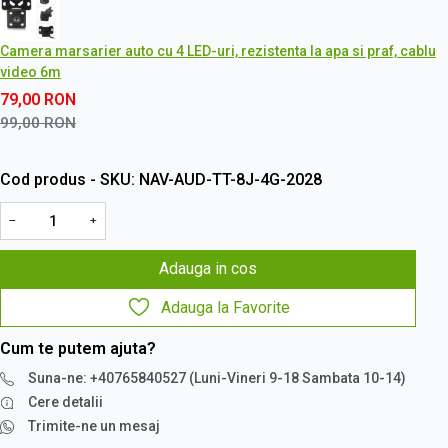
Camera marsarier auto cu 4 LED-uri, rezistenta la apa si praf, cablu
video 6m
79,00
RON
99,00
RON
Cod produs - SKU
NAV-AUD-TT-8J-4G-2028
−
+
Adauga in cos
Adauga la Favorite
Cum te putem ajuta?
Suna-ne: +40765840527 (Luni-Vineri 9-18 Sambata 10-14)
Cere detalii
Trimite-ne un mesaj