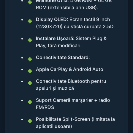
Memorie Utilă:
4 GB RAM + 64 GB
ROM (extensibilă prin USB).
Display QLED:
Ecran tactil 9 inch
(1280x720) cu sticlă curbată 2.5D.
Instalare Ușoară:
Sistem Plug &
Play, fără modificări.
Conectivitate Standard:
Apple CarPlay & Android Auto
Conectivitate Bluetooth pentru
apeluri și muzică
Suport Cameră marșarier + radio
FM/RDS
Posibilitate Split-Screen (limitata la
aplicatii usoare)