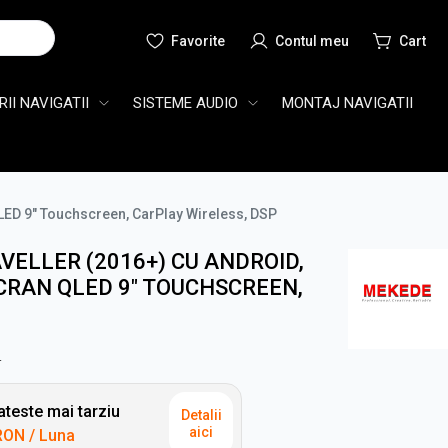
Cauta
II NAVIGATII
SISTEME AUDIO
MONTAJ NAVIGATII
LED 9" Touchscreen, CarPlay Wireless, DSP
VELLER (2016+) CU ANDROID,
CRAN QLED 9" TOUCHSCREEN,
N
teste mai tarziu
Detalii
aici
RON
/ Luna