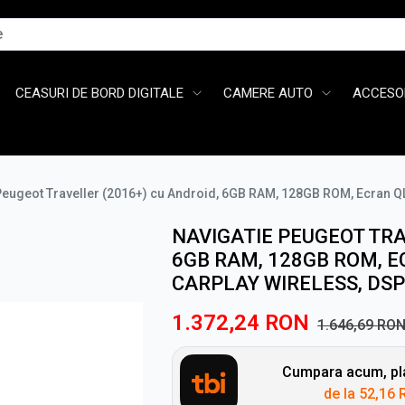
CEASURI DE BORD DIGITALE
CAMERE AUTO
ACCESOR
Peugeot Traveller (2016+) cu Android, 6GB RAM, 128GB ROM, Ecran Q
NAVIGATIE PEUGEOT TRA
6GB RAM, 128GB ROM, E
CARPLAY WIRELESS, DSP
1.372,24
RON
1.646,69
RO
Cumpara acum, pla
de la
52,16 