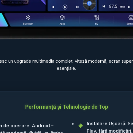
oresc un upgrade multimedia complet: viteză modernă, ecran superior
esențiale.
Performanță și Tehnologie de Top
Instalare Ușoară:
Si
m de operare:
Android –
Play, fără modificări.
ață modernă, fluidă, cu limba