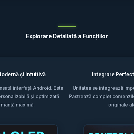
Explorare Detaliată a Funcțiilor
Modernă și Intuitivă
Integrare Perfec
sată interfață Android. Este
Unitatea se integrează impec
rsonalizabilă și optimizată
Păstrează complet comenzile 
ormanță maximă.
originale al