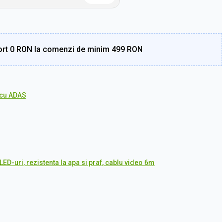
rt 0 RON la comenzi de minim 499 RON
cu ADAS
ED-uri, rezistenta la apa si praf, cablu video 6m