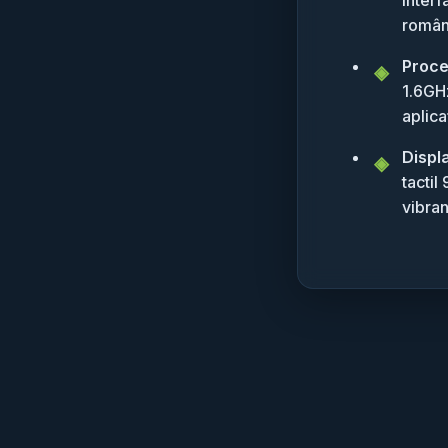
român
Proce
1.6GHz
aplica
Displ
tactil
vibran