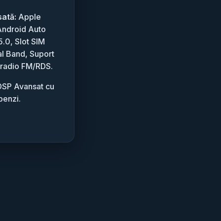
sată:
Apple
Android Auto
5.0, Slot SIM
l Band, Suport
 radio FM/RDS.
SP Avansat cu
benzi.