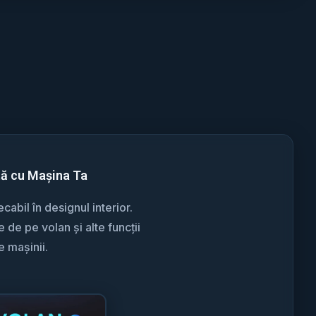
tă cu Mașina Ta
abil în designul interior.
de pe volan și alte funcții
e mașinii.