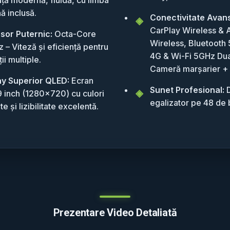
ă inclusă.
Conectivitate Avan
CarPlay Wireless & 
sor Puternic:
Octa-Core
Wireless, Bluetooth 
 – Viteză și eficiență pentru
4G & Wi-Fi 5GHz Dua
ții multiple.
Cameră marșarier +
ay Superior QLED:
Ecran
Sunet Profesional:
D
 9 inch (1280x720) cu culori
egalizator pe 48 de 
te și lizibilitate excelentă.
Prezentare Video Detaliată