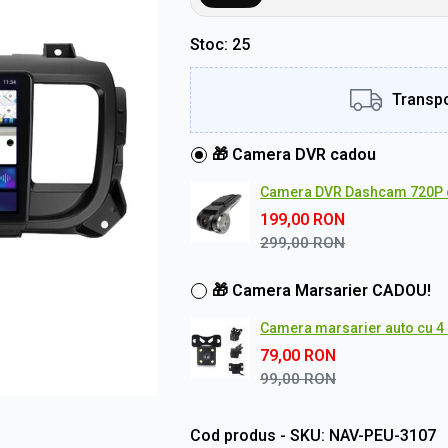
Stoc
25
Transpo
🎁 Camera DVR cadou
Camera DVR Dashcam 720P 
199,00
RON
299,00
RON
🎁 Camera Marsarier CADOU!
Camera marsarier auto cu 4 L
79,00
RON
99,00
RON
Cod produs - SKU
NAV-PEU-3107