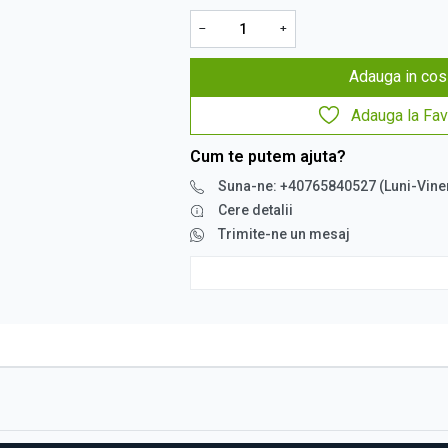
−
+
Adauga in cos
Adauga la Fav
Cum te putem ajuta?
Suna-ne: +40765840527 (Luni-Vine
Cere detalii
Trimite-ne un mesaj