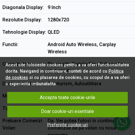
Diagonala Display
9 Inch
Rezolutie Display
1280x720
Tehnologie Display
QLED
Functii
Android Auto Wireless, Carplay
Wireless
Conectivitate
Bluetooth, Cartela Sim, Subwoofer,
Acest site foloseste cookies pentru a va oferi functionalitatea
USB, Wi-Fi
dorita. Navigand in continuare, sunteti de acord cu
Politica
de cookies
si cu plasarea de cookies, cu scopul de a va oferi
Destinat pentru
Autoturism, Autoutilitara
o experienta imbunatatita.
Marca
VW
Accepta toate cookie-urile
Tip Montare
In bord
Doar cookie-uri esentiale
Preluare Comenzi
Da. Vei putea folosi in continuare
Preferinte cookie-uri
Volan
comenzile de pe volan cu noua