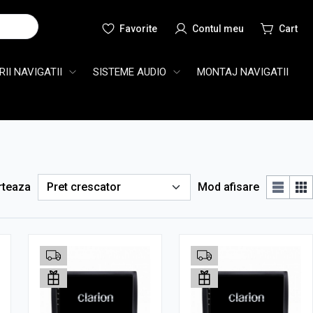
Cauta
II NAVIGATII
SISTEME AUDIO
MONTAJ NAVIGATII
rteaza
Mod afisare