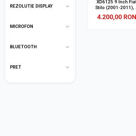
XD6125 9 Inch Fia
REZOLUTIE DISPLAY
Stilo (2001-2011), 
GB, 256 GB, QLED 
4.200,00
RO
MICROFON
Adauga in cos
BLUETOOTH
PRET