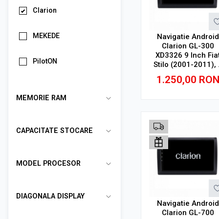
Clarion
MEKEDE
Navigatie Android
Clarion GL-300
XD3326 9 Inch Fia
PilotON
Stilo (2001-2011), 
GB, 32 GB, IPS
1.250,00
RO
MEMORIE RAM
Adauga in cos
CAPACITATE STOCARE
MODEL PROCESOR
DIAGONALA DISPLAY
Navigatie Android
Clarion GL-700