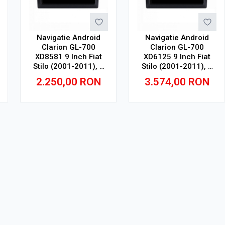
Navigatie Android
Navigatie Android
Clarion GL-700
Clarion GL-700
XD8581 9 Inch Fiat
XD6125 9 Inch Fiat
Stilo (2001-2011), 4
Stilo (2001-2011), 4
GB, 64 GB, IPS
GB, 64 GB, QLED 2K
2.250,00
RON
3.574,00
RON
Adauga in cos
Adauga in cos