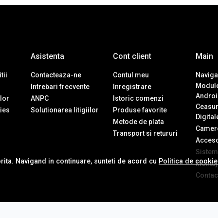
Asistenta
Cont client
Main
tii
Contacteaza-ne
Contul meu
Navigat
Module
Intrebari frecvente
Inregistrare
Androi
ilor
ANPC
Istoric comenzi
Ceasur
ies
Solutionarea litigiilor
Produse favorite
Digital
Metode de plata
Camere
Transport si retururi
Accesor
Sistem
orita. Navigand in continuare, sunteti de acord cu
Politica de cooki
Montaj 
Contac