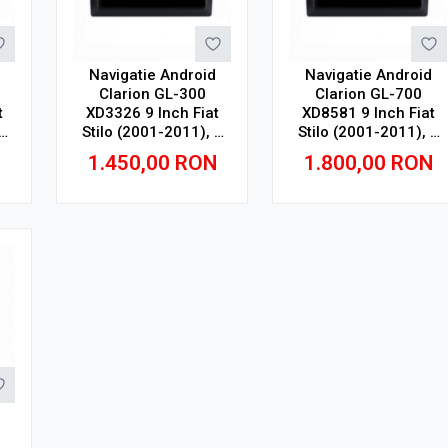
Navigatie Android
Navigatie Android
Clarion GL-300
Clarion GL-700
t
XD3326 9 Inch Fiat
XD8581 9 Inch Fiat
2
Stilo (2001-2011), 4
Stilo (2001-2011), 2
GB, 64 GB, IPS
GB, 32 GB, IPS
N
1.450,00
RON
1.800,00
RON
Adauga in cos
Adauga in cos