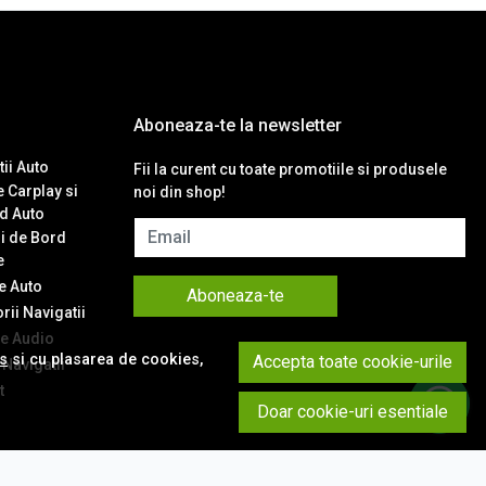
Aboneaza-te la newsletter
ii Auto
Fii la curent cu toate promotiile si produsele
 Carplay si
noi din shop!
d Auto
Email
i de Bord
e
 Auto
Aboneaza-te
ii Navigatii
e Audio
es
si cu plasarea de cookies,
Accepta toate cookie-urile
Navigatii
t
Doar cookie-uri esentiale