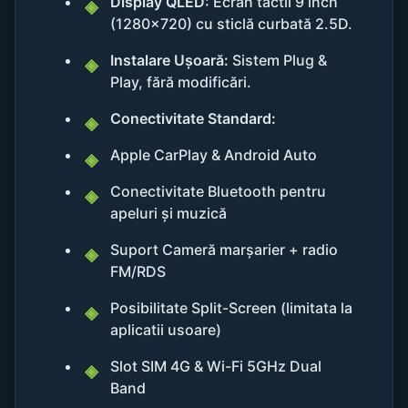
Display QLED:
Ecran tactil 9 inch
(1280x720) cu sticlă curbată 2.5D.
Instalare Ușoară:
Sistem Plug &
Play, fără modificări.
Conectivitate Standard:
Apple CarPlay & Android Auto
Conectivitate Bluetooth pentru
apeluri și muzică
Suport Cameră marșarier + radio
FM/RDS
Posibilitate Split-Screen (limitata la
aplicatii usoare)
Slot SIM 4G & Wi-Fi 5GHz Dual
Band