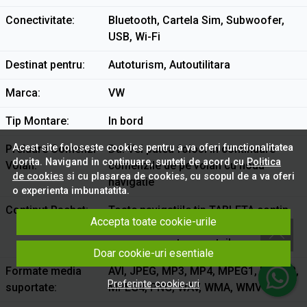
Conectivitate
Bluetooth, Cartela Sim, Subwoofer,
USB, Wi-Fi
Destinat pentru
Autoturism, Autoutilitara
Marca
VW
Tip Montare
In bord
Acest site foloseste cookies pentru a va oferi functionalitatea
Preluare Comenzi
Da. Vei putea folosi in continuare
dorita. Navigand in continuare, sunteti de acord cu
Politica
Volan
comenzile de pe volan cu noua
de cookies
si cu plasarea de cookies, cu scopul de a va oferi
navigatie
o experienta imbunatatita.
Continut Pachet
Toate navigatiile tip TABLETA contin
Accepta toate cookie-urile
Rama Adaptoare si toate cablajele
necesare pentru montaj!
Doar cookie-uri esentiale
Formate media
AVI, JPEG, MP3, MP4, MPEG1, MPEG2,
Preferinte cookie-uri
suportate
MPEG4, PNG, WAV, WMA, WMV