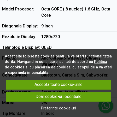
Model Procesor
Octa CORE ( 8 nuclee) 1.6 GHz, Octa
Core
Diagonala Display
9 Inch
Rezolutie Display
1280x720
Tehnologie Display
QLED
Acest site foloseste cookies pentru a va oferi functionalitatea
Functii
Android Auto Wireless, Carplay
dorita. Navigand in continuare, sunteti de acord cu
Politica
Wireless
de cookies
si cu plasarea de cookies, cu scopul de a va oferi
o experienta imbunatatita.
Conectivitate
Bluetooth, Cartela Sim, Subwoofer,
USB, Wi-Fi
Accepta toate cookie-urile
Destinat pentru
Autoturism, Autoutilitara
Doar cookie-uri esentiale
Marca
VW
Preferinte cookie-uri
Tip Montare
In bord