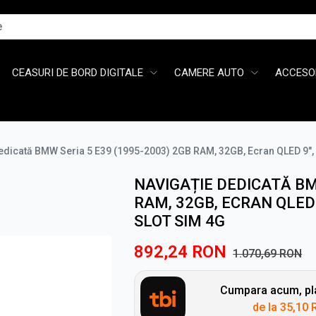
CEASURI DE BORD DIGITALE
CAMERE AUTO
ACCESOR
edicată BMW Seria 5 E39 (1995-2003) 2GB RAM, 32GB, Ecran QLED 9", 
NAVIGAȚIE DEDICATĂ BM
RAM, 32GB, ECRAN QLED 
SLOT SIM 4G
892,24
RON
1.070,69
RON
Cumpara acum, pla
de la
35,10 