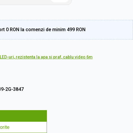
rt 0 RON la comenzi de minim 499 RON
ED-uri, rezistenta la apa si praf, cablu video 6m
9-2G-3847
orite