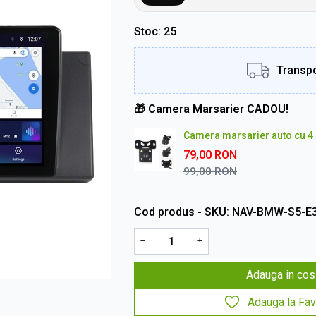
Stoc
25
Transpo
🎁 Camera Marsarier CADOU!
Camera marsarier auto cu 4 L
79,00
RON
99,00
RON
Cod produs - SKU
NAV-BMW-S5-E3
−
+
Adauga in cos
Adauga la Fav