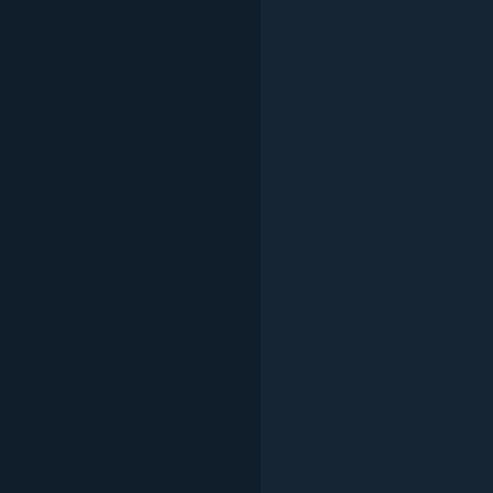
Siste
Interf
român
Proces
– rula
bază.
Memor
ROM (
Displ
(1280
Instal
Play, 