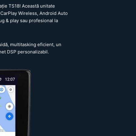
ție TS18! Această unitate
CarPlay Wireless, Android Auto
g & play sau profesional la
dă, multitasking eficient, un
net DSP personalizabil.