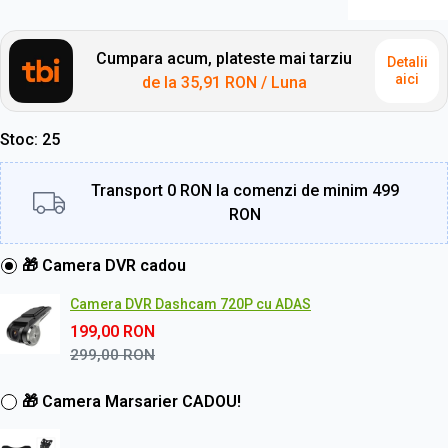
Cumpara acum, plateste mai tarziu
Detalii
aici
de la
35,91 RON
/ Luna
Stoc
25
Transport 0 RON la comenzi de minim 499
RON
🎁 Camera DVR cadou
Camera DVR Dashcam 720P cu ADAS
199,00
RON
299,00
RON
🎁 Camera Marsarier CADOU!