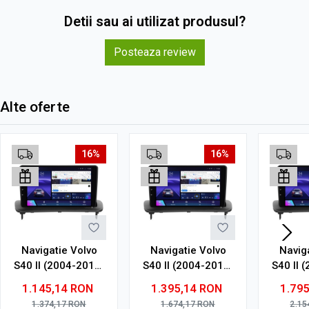
Detii sau ai utilizat produsul?
Posteaza review
Alte oferte
16%
16%
Navigatie Volvo
Navigatie Volvo
Navig
S40 II (2004-2013)
S40 II (2004-2013)
S40 II 
cu Android, 4GB
cu Android, 6GB
cu An
1.145,14
RON
1.395,14
RON
1.79
RAM, 64GB ROM,
RAM, 128GB ROM,
RAM, 1
1.374,17
RON
1.674,17
RON
2.15