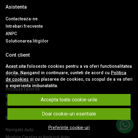
Asistenta
Contacteaza-ne
Intrebari frecvente
ANPC
Solutionarea litigiilor
Cont client
Acest site foloseste cookies pentru a va oferi functionalitatea
Contul meu
dorita. Navigand in continuare, sunteti de acord cu
Politica
Inregistrare
de cookies
si cu plasarea de cookies, cu scopul de a va oferi
Istoric comenzi
o experienta imbunatatita.
Produse favorite
Metode de plata
Accepta toate cookie-urile
Transport si retururi
Doar cookie-uri esentiale
Main
Preferinte cookie-uri
Navigatii Auto
Module Carplay si Android Auto