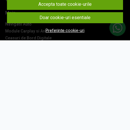
Accepta toate cookie-urile
Main
Doar cookie-uri esentiale
Navigatii Auto
Preferinte cookie-uri
Module Carplay si Android Auto
Ceasuri de Bord Digitale
Camere Auto
Accesorii Navigatii
Sisteme Audio
Montaj Navigatii
Contact
Aboneaza-te la newsletter
Fii la curent cu toate promotiile si produsele noi din shop!
Email
Aboneaza-te