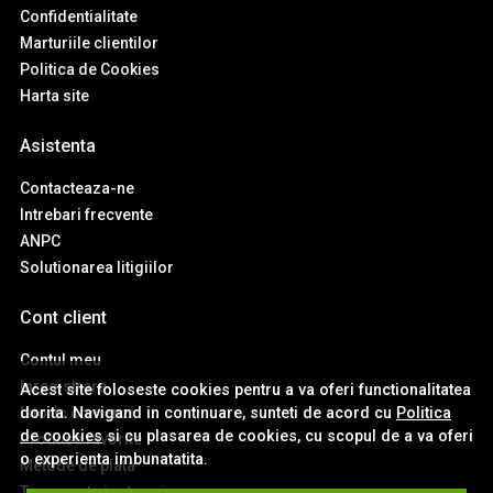
Confidentialitate
Marturiile clientilor
Politica de Cookies
Harta site
Asistenta
Contacteaza-ne
Intrebari frecvente
ANPC
Solutionarea litigiilor
Cont client
Contul meu
Inregistrare
Acest site foloseste cookies pentru a va oferi functionalitatea
dorita. Navigand in continuare, sunteti de acord cu
Politica
Istoric comenzi
de cookies
si cu plasarea de cookies, cu scopul de a va oferi
Produse favorite
o experienta imbunatatita.
Metode de plata
Transport si retururi