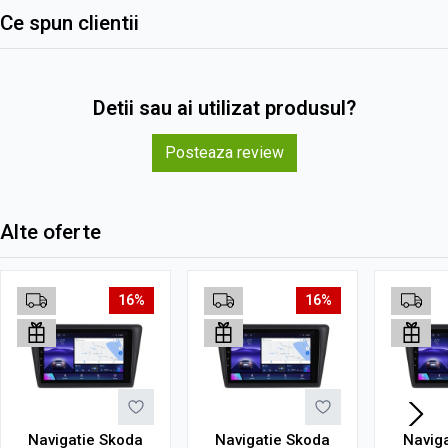
Ce spun clientii
Detii sau ai utilizat produsul?
Posteaza review
Alte oferte
16%
16%
Navigatie Skoda
Navigatie Skoda
Navig