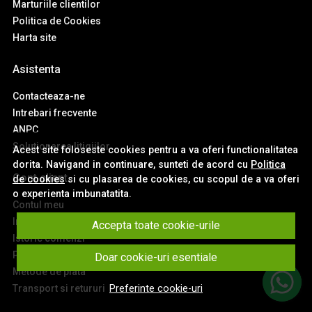
Marturiile clientilor
Politica de Cookies
Harta site
Asistenta
Contacteaza-ne
Intrebari frecvente
ANPC
Solutionarea litigiilor
Acest site foloseste cookies pentru a va oferi functionalitatea
dorita. Navigand in continuare, sunteti de acord cu
Politica
Cont client
de cookies
si cu plasarea de cookies, cu scopul de a va oferi
o experienta imbunatatita.
Contul meu
Inregistrare
Accepta toate cookie-urile
Istoric comenzi
Produse favorite
Doar cookie-uri esentiale
Metode de plata
Transport si retururi
Preferinte cookie-uri