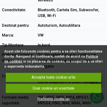
Wireless
Conectivitate
Bluetooth, Cartela Sim, Subwoofer,
USB, Wi-Fi
Destinat pentru
Autoturism, Autoutilitara
Marca
VW
Tip Montare
In bord
Acest site foloseste cookies pentru a va oferi functionalitatea
Preluare Comenzi
Da. Vei putea folosi in continuare
dorita. Navigand in continuare, sunteti de acord cu
Politica
Volan
comenzile de pe volan cu noua
de cookies
si cu plasarea de cookies, cu scopul de a va oferi
navigatie
o experienta imbunatatita.
Continut Pachet
Toate navigatiile tip TABLETA contin
Accepta toate cookie-urile
Rama Adaptoare si toate cablajele
necesare pentru montaj!
Doar cookie-uri esentiale
Formate media
AVI, JPEG, MP3, MP4, MPEG1, MPEG2,
Preferinte cookie-uri
suportate
MPEG4, PNG, WAV, WMA, WMV