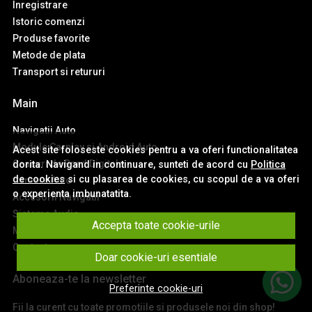
Inregistrare
Istoric comenzi
Produse favorite
Metode de plata
Transport si retururi
Main
Navigatii Auto
Module Carplay si Android Auto
Acest site foloseste cookies pentru a va oferi functionalitatea
Ceasuri de Bord Digitale
dorita. Navigand in continuare, sunteti de acord cu
Politica
de cookies
si cu plasarea de cookies, cu scopul de a va oferi
Camere Auto
o experienta imbunatatita.
Accesorii Navigatii
Sisteme Audio
Accepta toate cookie-urile
Montaj Navigatii
Contact
Doar cookie-uri esentiale
Aboneaza-te la newsletter
Preferinte cookie-uri
Fii la curent cu toate promotiile si produsele noi din shop!