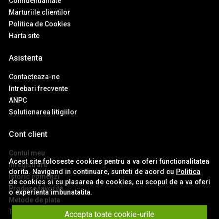
Confidentialitate
Marturiile clientilor
Politica de Cookies
Harta site
Asistenta
Contacteaza-ne
Intrebari frecvente
ANPC
Solutionarea litigiilor
Cont client
Contul meu
Acest site foloseste cookies pentru a va oferi functionalitatea
Inregistrare
dorita. Navigand in continuare, sunteti de acord cu
Politica
Istoric comenzi
de cookies
si cu plasarea de cookies, cu scopul de a va oferi
Produse favorite
o experienta imbunatatita.
Metode de plata
Transport si retururi
Accepta toate cookie-urile