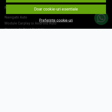
Main
Doar cookie-uri esentiale
Navigatii Auto
Preferinte cookie-uri
Module Carplay si Android Auto
Ceasuri de Bord Digitale
Camere Auto
Accesorii Navigatii
Sisteme Audio
Montaj Navigatii
Contact
Aboneaza-te la newsletter
Fii la curent cu toate promotiile si produsele noi din shop!
Email
Aboneaza-te