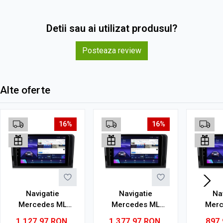
Detii sau ai utilizat produsul?
Posteaza review
Alte oferte
16%
16%
Navigatie
Navigatie
Na
Mercedes ML
Mercedes ML
Merc
W164 (2005-2012)
W164 (2005-2012)
W164 (
1.127,97
RON
1.377,97
RON
897