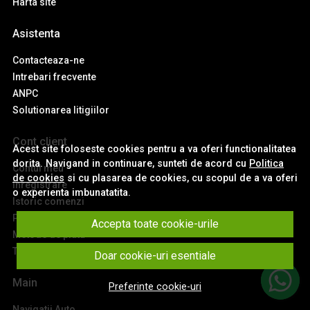
Harta site
Asistenta
Contacteaza-ne
Intrebari frecvente
ANPC
Solutionarea litigiilor
Cont client
Acest site foloseste cookies pentru a va oferi functionalitatea
dorita. Navigand in continuare, sunteti de acord cu
Politica
Contul meu
de cookies
si cu plasarea de cookies, cu scopul de a va oferi
Inregistrare
o experienta imbunatatita.
Istoric comenzi
Produse favorite
Accepta toate cookie-urile
Metode de plata
Transport si retururi
Doar cookie-uri esentiale
Main
Preferinte cookie-uri
Navigatii Auto