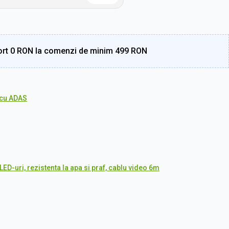
rt 0 RON la comenzi de minim 499 RON
cu ADAS
ED-uri, rezistenta la apa si praf, cablu video 6m