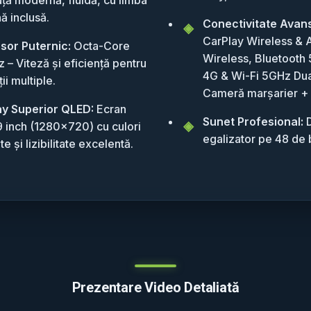
ă inclusă.
Conectivitate Avan
CarPlay Wireless & 
sor Puternic:
Octa-Core
Wireless, Bluetooth 
 – Viteză și eficiență pentru
4G & Wi-Fi 5GHz Dua
ții multiple.
Cameră marșarier +
ay Superior QLED:
Ecran
Sunet Profesional:
D
 9 inch (1280x720) cu culori
egalizator pe 48 de 
te și lizibilitate excelentă.
Prezentare Video Detaliată