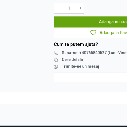
−
+
Adauga in cos
Adauga la Fav
Cum te putem ajuta?
Suna-ne: +40765840527 (Luni-Vine
Cere detalii
Trimite-ne un mesaj