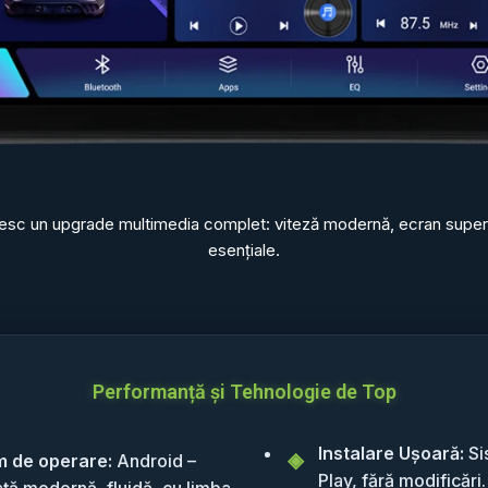
oresc un upgrade multimedia complet: viteză modernă, ecran superior
esențiale.
Performanță și Tehnologie de Top
Instalare Ușoară:
Si
m de operare:
Android –
Play, fără modificări.
ață modernă, fluidă, cu limba