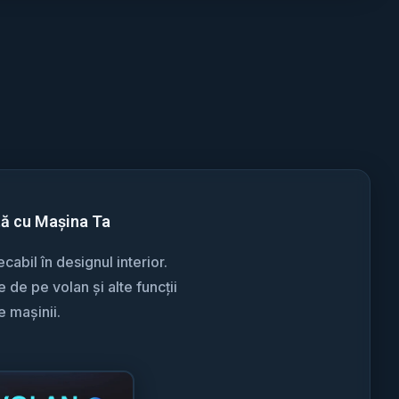
tă cu Mașina Ta
abil în designul interior.
de pe volan și alte funcții
e mașinii.