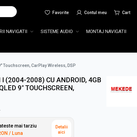
Cauta
II NAVIGATII
SISTEME AUDIO
MONTAJ NAVIGATII
" Touchscreen, CarPlay Wireless, DSP
I (2004-2008) CU ANDROID, 4GB
QLED 9" TOUCHSCREEN,
N
teste mai tarziu
Detalii
aici
RON
/ Luna