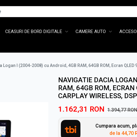
CEASURI DE BORD DIGITALE
CAMERE AUTO
ACCESOR
ia Logan I (2004-2008) cu Android, 4GB RAM, 64GB ROM, Ecran QLED 9
NAVIGATIE DACIA LOGAN 
RAM, 64GB ROM, ECRAN 
CARPLAY WIRELESS, DSP
1.162,31
RON
1.394,77
RO
Cumpara acum, pla
de la
44,70 