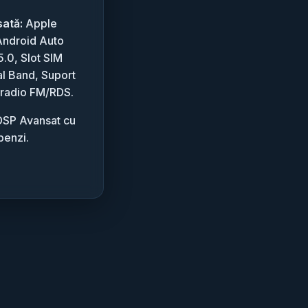
sată:
Apple
Android Auto
5.0, Slot SIM
l Band, Suport
 radio FM/RDS.
SP Avansat cu
benzi.