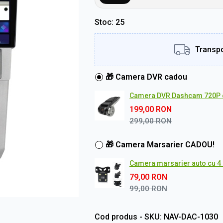
Stoc
25
Transpo
🎁 Camera DVR cadou
Camera DVR Dashcam 720P 
199,00
RON
299,00
RON
🎁 Camera Marsarier CADOU!
Camera marsarier auto cu 4 L
79,00
RON
99,00
RON
Cod produs - SKU
NAV-DAC-1030