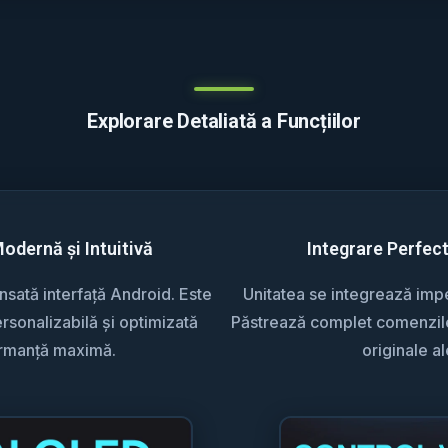
Explorare Detaliată a Funcțiilor
Modernă și Intuitivă
Integrare Perfec
sată interfață Android. Este
Unitatea se integrează impec
rsonalizabilă și optimizată
Păstrează complet comenzile 
ormanță maximă.
originale al