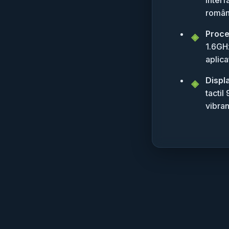
român
Proce
1.6GHz
aplica
Displ
tactil
vibran