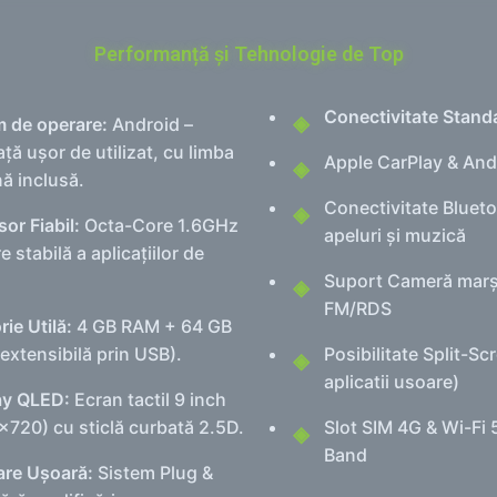
Performanță și Tehnologie de Top
Conectivitate Stand
m de operare:
Android –
ață ușor de utilizat, cu limba
Apple CarPlay & And
ă inclusă.
Conectivitate Bluet
or Fiabil:
Octa-Core 1.6GHz
apeluri și muzică
re stabilă a aplicațiilor de
Suport Cameră marșa
FM/RDS
ie Utilă:
4 GB RAM + 64 GB
extensibilă prin USB).
Posibilitate Split-Scr
aplicatii usoare)
ay QLED:
Ecran tactil 9 inch
x720) cu sticlă curbată 2.5D.
Slot SIM 4G & Wi-Fi
Band
are Ușoară:
Sistem Plug &