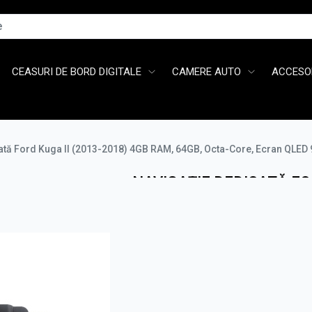
CEASURI DE BORD DIGITALE
CAMERE AUTO
ACCESOR
tă Ford Kuga II (2013-2018) 4GB RAM, 64GB, Octa-Core, Ecran QLED 9"
NAVIGAȚIE DEDICATĂ FOR
RAM, 64GB, OCTA-CORE, 
ANDROID AUTO, SLOT SI
1.139,41
RON
1.367,29
RO
Cumpara acum, pla
de la
43,88 