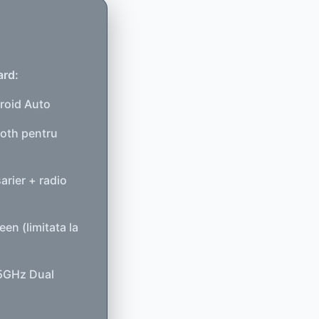
ard:
roid Auto
ooth pentru
rier + radio
een (limitata la
 5GHz Dual