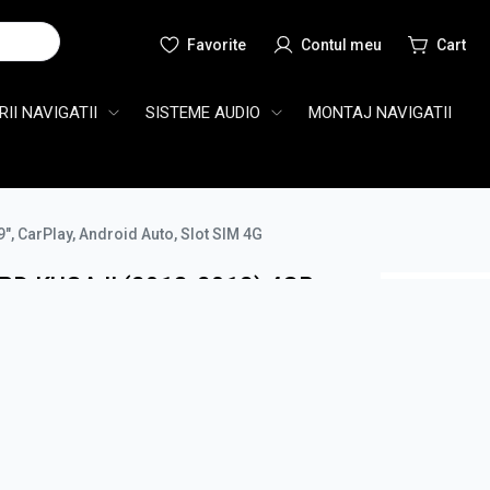
Cauta
II NAVIGATII
SISTEME AUDIO
MONTAJ NAVIGATII
, CarPlay, Android Auto, Slot SIM 4G
D KUGA II (2013-2018) 4GB
ECRAN QLED 9", CARPLAY,
M 4G
N
teste mai tarziu
Detalii
aici
RON
/ Luna