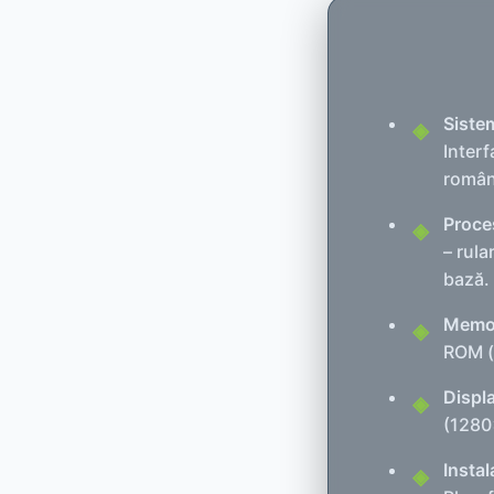
Siste
Interf
român
Proces
– rula
bază.
Memor
ROM (
Displ
(1280
Instal