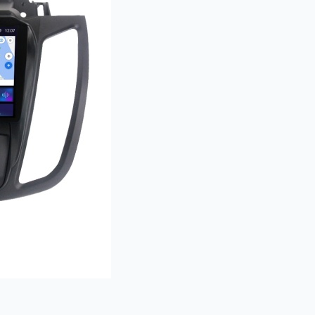
Stoc
25
Transpo
🎁 Camera DVR cadou
Camera DVR Dashcam 720P 
199,00
RON
299,00
RON
🎁 Camera Marsarier CADOU!
Camera marsarier auto cu 4 L
79,00
RON
99,00
RON
Cod produs - SKU
NAV-FRD-KUGA2