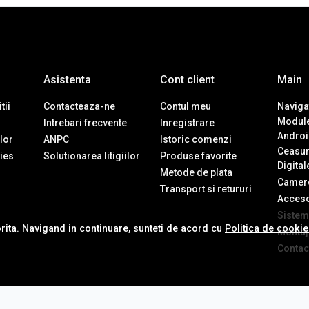
Asistenta
Cont client
Main
tii
Contacteaza-ne
Contul meu
Navigat
Module
Intrebari frecvente
Inregistrare
Androi
ilor
ANPC
Istoric comenzi
Ceasur
ies
Solutionarea litigiilor
Produse favorite
Digital
Metode de plata
Camere
Transport si retururi
Accesor
Sistem
orita. Navigand in continuare, sunteti de acord cu
Politica de cooki
Montaj 
Contac