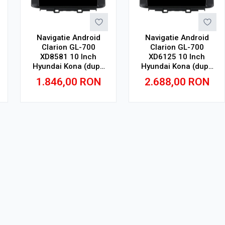
Navigatie Android
Navigatie Android
Clarion GL-700
Clarion GL-700
XD8581 10 Inch
XD6125 10 Inch
Hyundai Kona (dupa
Hyundai Kona (dupa
2017), 4 GB, 64 GB,
2017), 4 GB, 64 GB,
1.846,00
RON
2.688,00
RON
IPS
QLED 2K
Adauga in cos
Adauga in cos