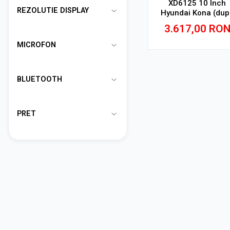
XD6125 10 Inch
REZOLUTIE DISPLAY
Hyundai Kona (dup
2017), 8 GB, 256 G
3.617,00
RO
QLED 2K
MICROFON
Adauga in cos
BLUETOOTH
PRET