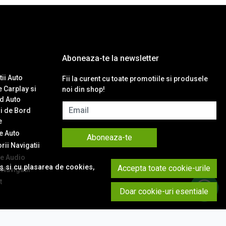
Aboneaza-te la newsletter
ii Auto
Fii la curent cu toate promotiile si produsele
 Carplay si
noi din shop!
d Auto
Email
i de Bord
e
 Auto
Aboneaza-te
ii Navigatii
e Audio
es
si cu plasarea de cookies,
Accepta toate cookie-urile
Navigatii
t
Doar cookie-uri esentiale