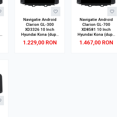
Navigatie Android
Navigatie Android
Clarion GL-300
Clarion GL-700
XD3326 10 Inch
XD8581 10 Inch
a
Hyundai Kona (dupa
Hyundai Kona (dupa
,
2017), 4 GB, 64 GB,
2017), 2 GB, 32 GB,
1.229,00
RON
1.467,00
RON
IPS
IPS
Adauga in cos
Adauga in cos