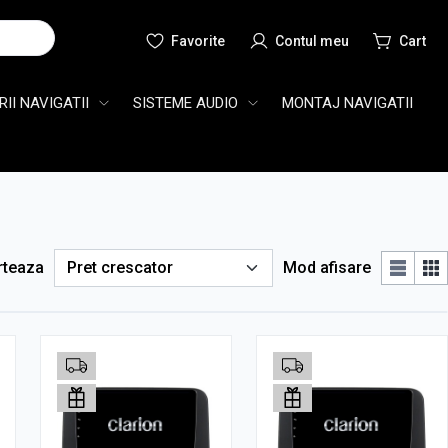
Cauta
II NAVIGATII
SISTEME AUDIO
MONTAJ NAVIGATII
rteaza
Mod afisare