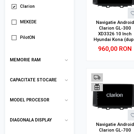
Clarion
MEKEDE
Navigatie Android
Clarion GL-300
XD3326 10 Inch
PilotON
Hyundai Kona (dup
2017), 2 GB, 32 GB
960,00
RON
IPS
MEMORIE RAM
Adauga in cos
CAPACITATE STOCARE
MODEL PROCESOR
DIAGONALA DISPLAY
Navigatie Android
Clarion GL-700