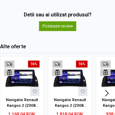
Detii sau ai utilizat produsul?
Posteaza review
Alte oferte
16%
16%
Navigatie Renault
Navigatie Renault
Naviga
Kangoo 2 (2008-
Kangoo 2 (2008-
Kango
2021) cu Android,
2021) cu Android,
2021) 
1.168,04
RON
1.818,04
RON
938