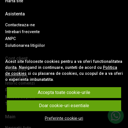
Harta site
Asistenta
Contacteaza-ne
Intrebari frecvente
ANPC
Solutionarea litigiilor
Cont client
Acest site foloseste cookies pentru a va oferi functionalitatea
dorita. Navigand in continuare, sunteti de acord cu
Politica
Contul meu
de cookies
si cu plasarea de cookies, cu scopul de a va oferi
Inregistrare
o experienta imbunatatita.
Istoric comenzi
Produse favorite
Accepta toate cookie-urile
Metode de plata
Transport si retururi
Doar cookie-uri esentiale
Main
Preferinte cookie-uri
Navigatii Auto