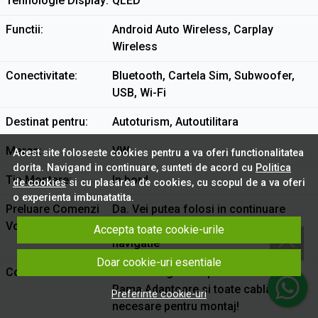
Tehnologie Display
QLED
Functii
Android Auto Wireless, Carplay
Wireless
Conectivitate
Bluetooth, Cartela Sim, Subwoofer,
USB, Wi-Fi
Destinat pentru
Autoturism, Autoutilitara
Marca
VW
Acest site foloseste cookies pentru a va oferi functionalitatea
dorita. Navigand in continuare, sunteti de acord cu
Politica
Tip Montare
In bord
de cookies
si cu plasarea de cookies, cu scopul de a va oferi
o experienta imbunatatita.
Preluare Comenzi
Da. Vei putea folosi in continuare
Volan
comenzile de pe volan cu noua
Accepta toate cookie-urile
navigatie
Doar cookie-uri esentiale
Continut Pachet
Toate navigatiile tip TABLETA contin
Rama Adaptoare si toate cablajele
Preferinte cookie-uri
necesare pentru montaj!