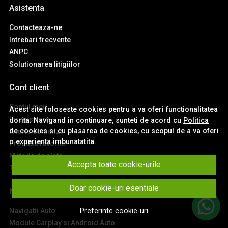
Asistenta
Contacteaza-ne
Intrebari frecvente
ANPC
Solutionarea litigiilor
Cont client
Contul meu
Acest site foloseste cookies pentru a va oferi functionalitatea
Inregistrare
dorita. Navigand in continuare, sunteti de acord cu
Politica
de cookies
si cu plasarea de cookies, cu scopul de a va oferi
Istoric comenzi
o experienta imbunatatita.
Produse favorite
Metode de plata
Accepta toate cookie-urile
Transport si retururi
Doar cookie-uri esentiale
Main
Navigatii Auto
Preferinte cookie-uri
Module Carplay si Android Auto