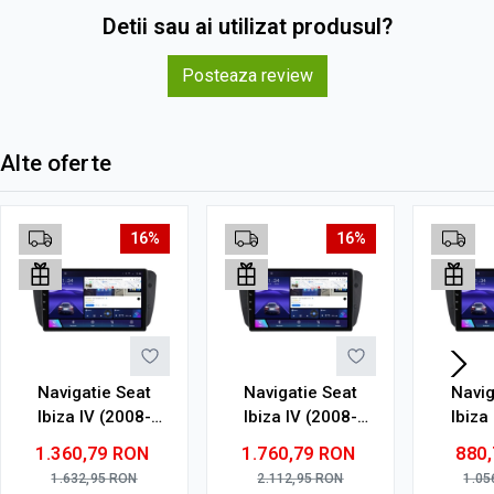
Detii sau ai utilizat produsul?
Posteaza review
Alte oferte
16%
16%
Navigatie Seat
Navigatie Seat
Navig
Ibiza IV (2008-
Ibiza IV (2008-
Ibiza
2017) cu Android,
2017) cu Android,
2017) 
1.360,79
RON
1.760,79
RON
880
6GB RAM, 128GB
8GB RAM, 128GB
2GB R
1.632,95
RON
2.112,95
RON
1.05
ROM, Ecran QLED
ROM, Ecran QLED
ROM,