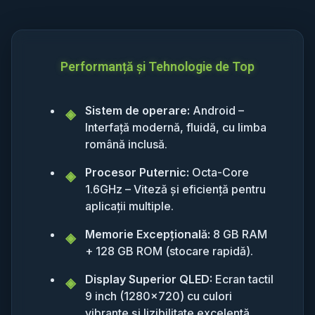
Performanță și Tehnologie de Top
Sistem de operare:
Android –
Interfață modernă, fluidă, cu limba
română inclusă.
Procesor Puternic:
Octa-Core
1.6GHz – Viteză și eficiență pentru
aplicații multiple.
Memorie Excepțională:
8 GB RAM
+ 128 GB ROM (stocare rapidă).
Display Superior QLED:
Ecran tactil
9 inch (1280x720) cu culori
vibrante și lizibilitate excelentă.