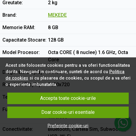
Greutate
2 kg
Brand
MEKEDE
Memorie RAM
8 GB
Capacitate Stocare
128 GB
Model Procesor
Octa CORE ( 8 nuclee) 1.6 GHz, Octa
Core
Acest site foloseste cookies pentru a va oferi functionalitatea
Diagonala Display
9 Inch
dorita. Navigand in continuare, sunteti de acord cu
Politica
de cookies
si cu plasarea de cookies, cu scopul de a va oferi
Rezolutie Display
1280x720
o experienta imbunatatita.
Tehnologie Display
QLED
Accepta toate cookie-urile
Functii
Android Auto Wireless, Carplay
Doar cookie-uri esentiale
Wireless
Preferinte cookie-uri
Conectivitate
Bluetooth, Cartela Sim, Subwoofer,