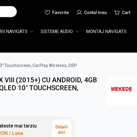
Cauta
II NAVIGATII
SISTEME AUDIO
MONTAJ NAVIGATII
10" Touchscreen, CarPlay Wireless, DSP
 VIII (2015+) CU ANDROID, 4GB
QLED 10" TOUCHSCREEN,
N
teste mai tarziu
Detalii
aici
RON
/ Luna