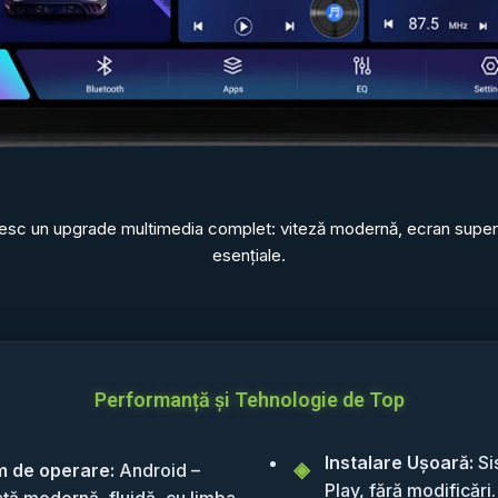
oresc un upgrade multimedia complet: viteză modernă, ecran superior
esențiale.
Performanță și Tehnologie de Top
Instalare Ușoară:
Si
m de operare:
Android –
Play, fără modificări.
ață modernă, fluidă, cu limba