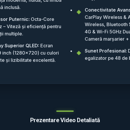
ă inclusă.
Conectivitate Avan
CarPlay Wireless & 
sor Puternic:
Octa-Core
Wireless, Bluetooth 
 – Viteză și eficiență pentru
4G & Wi-Fi 5GHz Dua
ții multiple.
Cameră marșarier +
ay Superior QLED:
Ecran
Sunet Profesional:
D
 9 inch (1280x720) cu culori
egalizator pe 48 de 
te și lizibilitate excelentă.
Prezentare Video Detaliată