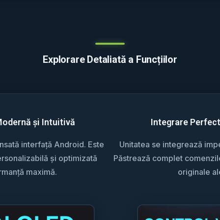
Explorare Detaliată a Funcțiilor
Modernă și Intuitivă
Integrare Perfec
sată interfață Android. Este
Unitatea se integrează impec
rsonalizabilă și optimizată
Păstrează complet comenzile 
ormanță maximă.
originale al