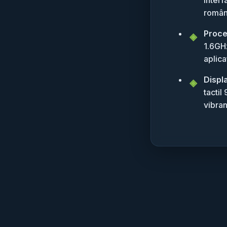
român
Proce
1.6GHz
aplica
Displ
tactil
vibran