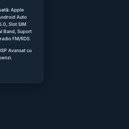
sată:
Apple
Android Auto
5.0, Slot SIM
l Band, Suport
 radio FM/RDS.
SP Avansat cu
benzi.