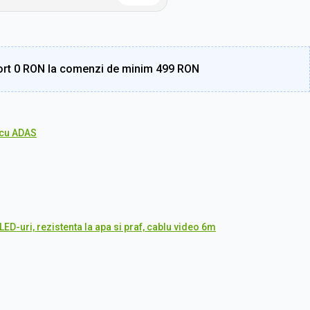
rt 0 RON la comenzi de minim 499 RON
cu ADAS
ED-uri, rezistenta la apa si praf, cablu video 6m