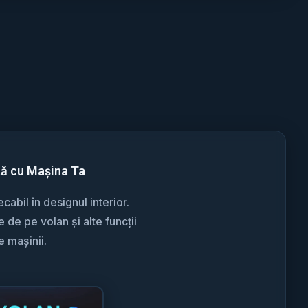
tă cu Mașina Ta
abil în designul interior.
de pe volan și alte funcții
e mașinii.