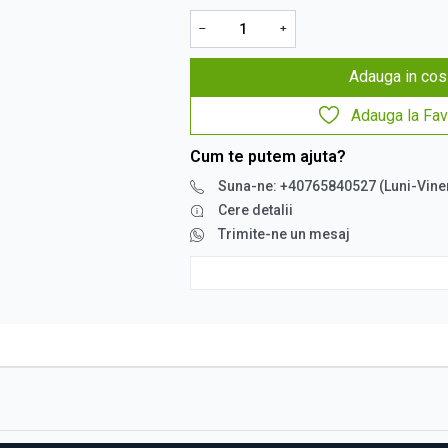
−
+
Adauga in cos
Adauga la Fav
Cum te putem ajuta?
Suna-ne: +40765840527 (Luni-Vine
Cere detalii
Trimite-ne un mesaj