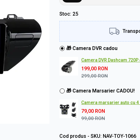
Stoc
25
Transpo
🎁 Camera DVR cadou
Camera DVR Dashcam 720P 
199,00
RON
299,00
RON
🎁 Camera Marsarier CADOU!
Camera marsarier auto cu 4 L
79,00
RON
99,00
RON
Cod produs - SKU
NAV-TOY-1066