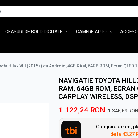
CEASURI DE BORD DIGITALE
CAMERE AUTO
ACCESOR
yota Hilux VIII (2015+) cu Android, 4GB RAM, 64GB ROM, Ecran QLED 
NAVIGATIE TOYOTA HILUX
RAM, 64GB ROM, ECRAN 
CARPLAY WIRELESS, DSP
1.122,24
RON
1.346,69
RO
Cumpara acum, pla
de la
43,27 