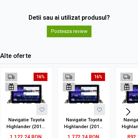
Detii sau ai utilizat produsul?
Posteaza review
Alte oferte
16%
16%
Navigatie Toyota
Navigatie Toyota
Naviga
Highlander (2013-
Highlander (2013-
Highla
2021) cu Android,
2021) cu Android,
2021) 
1.122,24
RON
1.772,24
RON
892