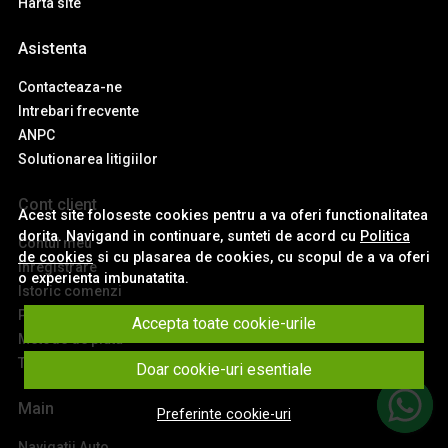
Harta site
Asistenta
Contacteaza-ne
Intrebari frecvente
ANPC
Solutionarea litigiilor
Cont client
Acest site foloseste cookies pentru a va oferi functionalitatea
dorita. Navigand in continuare, sunteti de acord cu
Politica
Contul meu
de cookies
si cu plasarea de cookies, cu scopul de a va oferi
Inregistrare
o experienta imbunatatita.
Istoric comenzi
Produse favorite
Accepta toate cookie-urile
Metode de plata
Transport si retururi
Doar cookie-uri esentiale
Main
Preferinte cookie-uri
Navigatii Auto