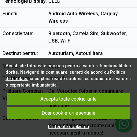
Tehnologie Display
QLED
Functii
Android Auto Wireless, Carplay
Wireless
Conectivitate
Bluetooth, Cartela Sim, Subwoofer,
USB, Wi-Fi
Destinat pentru
Autoturism, Autoutilitara
Marca
Jeep
Acest site foloseste cookies pentru a va oferi functionalitatea
dorita. Navigand in continuare, sunteti de acord cu
Politica
Tip Montare
In bord
de cookies
si cu plasarea de cookies, cu scopul de a va oferi
o experienta imbunatatita.
Preluare Comenzi
Da. Vei putea folosi in continuare
Volan
comenzile de pe volan cu noua
Accepta toate cookie-urile
navigatie
Doar cookie-uri esentiale
Continut Pachet
Toate navigatiile tip TABLETA contin
Rama Adaptoare si toate cablajele
Preferinte cookie-uri
necesare pentru montaj!