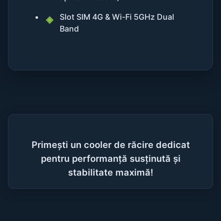
Slot SIM 4G & Wi-Fi 5GHz Dual
Band
Primești un cooler de răcire dedicat
pentru performanță susținută și
stabilitate maximă!