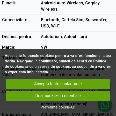
Functii
Android Auto Wireless, Carplay
Wireless
Conectivitate
Bluetooth, Cartela Sim, Subwoofer,
USB, Wi-Fi
Destinat pentru
Autoturism, Autoutilitara
Marca
VW
Acest site foloseste cookies pentru a va oferi functionalitatea
Tip Montare
In bord
dorita. Navigand in continuare, sunteti de acord cu
Politica
de cookies
si cu plasarea de cookies, cu scopul de a va oferi
Preluare Comenzi
Da. Vei putea folosi in continuare
o experienta imbunatatita.
Volan
comenzile de pe volan cu noua
navigatie
Accepta toate cookie-urile
Continut Pachet
Toate navigatiile tip TABLETA contin
Doar cookie-uri esentiale
Rama Adaptoare si toate cablajele
necesare pentru montaj!
Preferinte cookie-uri
Formate media
AVI, JPEG, MP3, MP4, MPEG1, MPEG2,