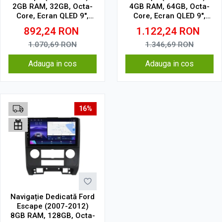
2GB RAM, 32GB, Octa-
4GB RAM, 64GB, Octa-
Core, Ecran QLED 9",
Core, Ecran QLED 9",
CarPlay, Android Auto,
CarPlay, Android Auto,
892,24
RON
1.122,24
RON
Slot SIM 4G
Slot SIM 4G
1.070,69
RON
1.346,69
RON
Adauga in cos
Adauga in cos
16%
Navigație Dedicată Ford
Escape (2007-2012)
8GB RAM, 128GB, Octa-