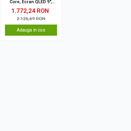
Core, Ecran QLED 9",
CarPlay, Android Auto,
1.772,24
RON
Slot SIM 4G
2.126,69
RON
Adauga in cos