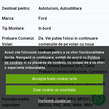
Destinat pentru
Autoturism, Autoutilitara
Marca
Ford
Tip Montare
In bord
Preluare Comenzi
Da. Vei putea folosi in continuare
Volan
comenzile de pe volan cu noua
navigatie
Acest site foloseste cookies pentru a va oferi functionalitatea
dorita. Navigand in continuare, sunteti de acord cu
Politica
Continut Pachet
2 Porturi USB, Antena Semnal Cartela
de cookies
si cu plasarea de cookies, cu scopul de a va oferi
Sim, Antena Semnal GPS, Cablu
o experienta imbunatatita.
Preluare Camera Marsarier, Conectica
Dedicata, Microfon Extern, Rama
Accepta toate cookie-urile
Adaptoare Dedicata, Slot Cabluri RCA,
Slot Cartela Sim, Tableta Android
Doar cookie-uri esentiale
Formate media
AVI, JPEG, MP3, MP4, MPEG1, MPEG2,
Preferinte cookie-uri
suportate
MPEG4, PNG, WAV, WMA, WMV