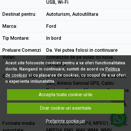
USB, Wi-Fi
Destinat pentru
Autoturism, Autoutilitara
Marca
Ford
Tip Montare
In bord
Preluare Comenzi
Da. Vei putea folosi in continuare
Volan
comenzile de pe volan cu noua
Acest site foloseste cookies pentru a va oferi functionalitatea
navigatie
dorita. Navigand in continuare, sunteti de acord cu
Politica
de cookies
si cu plasarea de cookies, cu scopul de a va oferi
Continut Pachet
2 Porturi USB, Antena Semnal Cartela
o experienta imbunatatita.
Sim, Antena Semnal GPS, Cablu
Preluare Camera Marsarier, Conectica
Accepta toate cookie-urile
Dedicata, Microfon Extern, Rama
Adaptoare Dedicata, Slot Cabluri RCA,
Doar cookie-uri esentiale
Slot Cartela Sim, Tableta Android
Preferinte cookie-uri
Formate media
AVI, JPEG, MP3, MP4, MPEG1, MPEG2,
suportate
MPEG4, PNG, WAV, WMA, WMV