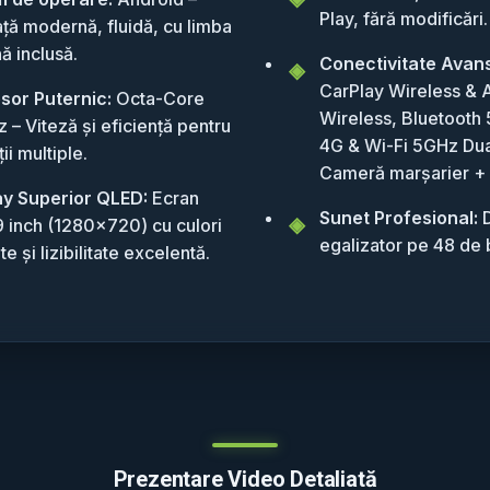
Play, fără modificări.
ață modernă, fluidă, cu limba
ă inclusă.
Conectivitate Avan
CarPlay Wireless & 
sor Puternic:
Octa-Core
Wireless, Bluetooth 
 – Viteză și eficiență pentru
4G & Wi-Fi 5GHz Dua
ții multiple.
Cameră marșarier +
ay Superior QLED:
Ecran
Sunet Profesional:
D
 9 inch (1280x720) cu culori
egalizator pe 48 de 
te și lizibilitate excelentă.
Prezentare Video Detaliată