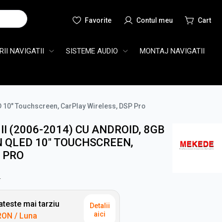
Cauta
II NAVIGATII
SISTEME AUDIO
MONTAJ NAVIGATII
 10" Touchscreen, CarPlay Wireless, DSP Pro
II (2006-2014) CU ANDROID, 8GB
 QLED 10" TOUCHSCREEN,
 PRO
N
teste mai tarziu
Detalii
aici
RON
/ Luna