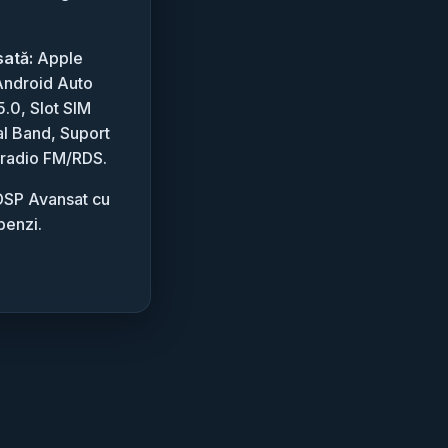
sată:
Apple
Android Auto
5.0, Slot SIM
l Band, Suport
 radio FM/RDS.
SP Avansat cu
benzi.