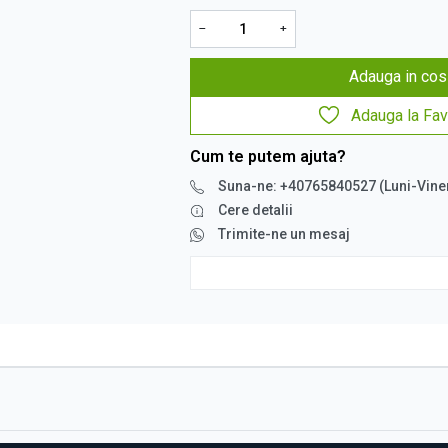
−
+
Adauga in cos
Adauga la Fav
Cum te putem ajuta?
Suna-ne: +40765840527 (Luni-Vine
Cere detalii
Trimite-ne un mesaj