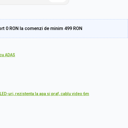
rt 0 RON la comenzi de minim 499 RON
cu ADAS
ED-uri, rezistenta la apa si praf, cablu video 6m