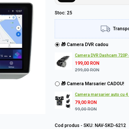
Stoc
25
Transpo
🎁 Camera DVR cadou
Camera DVR Dashcam 720P 
199,00
RON
299,00
RON
🎁 Camera Marsarier CADOU!
Camera marsarier auto cu 4 L
79,00
RON
99,00
RON
Cod produs - SKU
NAV-SKD-6212