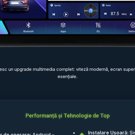
oresc un upgrade multimedia complet: viteză modernă, ecran superior
esențiale.
Performanță și Tehnologie de Top
Instalare Ușoară:
Si
m de operare:
Android –