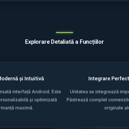
Explorare Detaliată a Funcțiilor
Modernă și Intuitivă
Integrare Perfec
sată interfață Android. Este
Unitatea se integrează impec
rsonalizabilă și optimizată
Păstrează complet comenzile 
ormanță maximă.
originale al