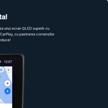
ta!
eza unui ecran QLED superb cu
 CarPlay, cu pastrarea comenzilor
onduce!