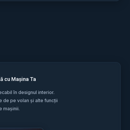
tă cu Mașina Ta
abil în designul interior.
de pe volan și alte funcții
e mașinii.