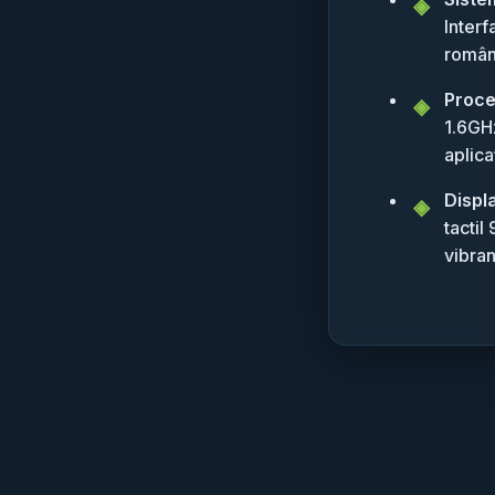
Interf
român
Proce
1.6GHz
aplica
Displ
tactil
vibran