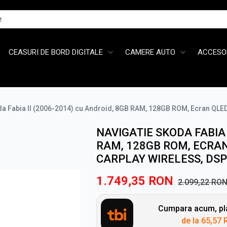
CEASURI DE BORD DIGITALE
CAMERE AUTO
ACCESOR
da Fabia II (2006-2014) cu Android, 8GB RAM, 128GB ROM, Ecran QLED
NAVIGATIE SKODA FABIA 
RAM, 128GB ROM, ECRAN
CARPLAY WIRELESS, DSP
1.749,35
RON
2.099,22
RO
Cumpara acum, pla
de la
65,57 