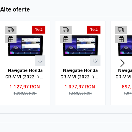
Alte oferte
16%
16%
Navigatie Honda
Navigatie Honda
Navig
CR-V VI (2022+) cu
CR-V VI (2022+) cu
CR-V VI
Android, 4GB RAM,
Android, 6GB RAM,
Androi
1.127,97
RON
1.377,97
RON
897
64GB ROM, Ecran
128GB ROM, Ecran
32GB R
1.353,56
RON
1.653,56
RON
1.07
QLED 10"
QLED 10"
10" To
Touchscreen,
Touchscreen,
CarPl
CarPlay Wireless,
CarPlay Wireless,
DSP
DSP