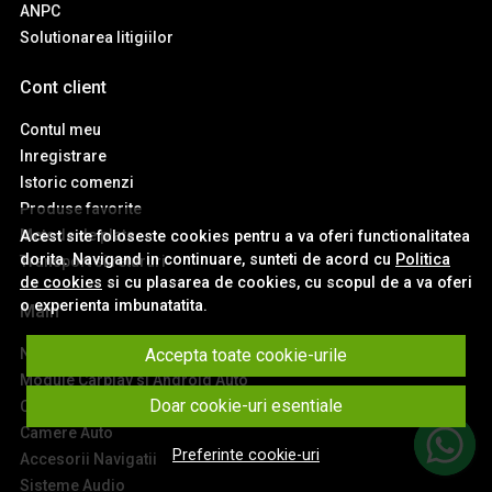
ANPC
Solutionarea litigiilor
Cont client
Contul meu
Inregistrare
Istoric comenzi
Produse favorite
Metode de plata
Acest site foloseste cookies pentru a va oferi functionalitatea
dorita. Navigand in continuare, sunteti de acord cu
Politica
Transport si retururi
de cookies
si cu plasarea de cookies, cu scopul de a va oferi
o experienta imbunatatita.
Main
Accepta toate cookie-urile
Navigatii Auto
Module Carplay si Android Auto
Doar cookie-uri esentiale
Ceasuri de Bord Digitale
Camere Auto
Preferinte cookie-uri
Accesorii Navigatii
Sisteme Audio