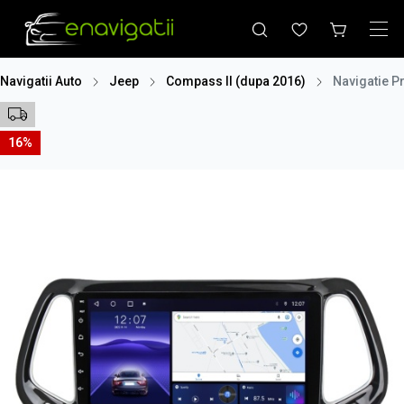
Navigatii Auto
Jeep
Compass II (dupa 2016)
Navigatie P
16%