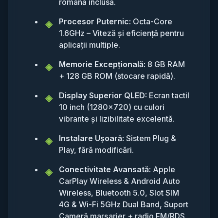
română inclusă.
Procesor Puternic:
Octa-Core
1.6GHz – Viteză și eficiență pentru
aplicații multiple.
Memorie Excepțională:
8 GB RAM
+ 128 GB ROM (stocare rapidă).
Display Superior QLED:
Ecran tactil
10 inch (1280x720) cu culori
vibrante și lizibilitate excelentă.
Instalare Ușoară:
Sistem Plug &
Play, fără modificări.
Conectivitate Avansată:
Apple
CarPlay Wireless & Android Auto
Wireless, Bluetooth 5.0, Slot SIM
4G & Wi-Fi 5GHz Dual Band, Suport
Cameră marșarier + radio FM/RDS.