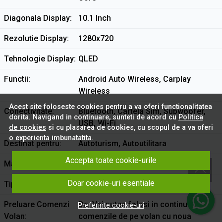
Diagonala Display
10.1 Inch
Rezolutie Display
1280x720
Tehnologie Display
QLED
Functii
Android Auto Wireless, Carplay
Wireless
Acest site foloseste cookies pentru a va oferi functionalitatea
Conectivitate
Bluetooth, Cartela Sim, Subwoofer,
dorita. Navigand in continuare, sunteti de acord cu
Politica
USB, Wi-Fi
de cookies
si cu plasarea de cookies, cu scopul de a va oferi
o experienta imbunatatita.
Destinat pentru
Autoturism, Autoutilitara
Accepta toate cookie-urile
Marca
Jeep
Doar cookie-uri esentiale
Tip Montare
In bord
Preluare Comenzi
Da. Vei putea folosi in continuare
Preferinte cookie-uri
Volan
comenzile de pe volan cu noua