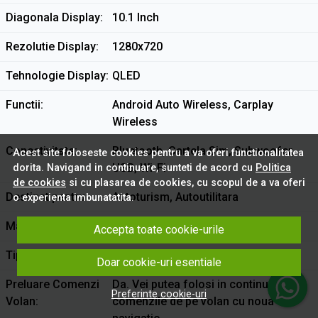
Diagonala Display
10.1 Inch
Rezolutie Display
1280x720
Tehnologie Display
QLED
Functii
Android Auto Wireless, Carplay
Wireless
Conectivitate
Bluetooth, Cartela Sim, Subwoofer,
Acest site foloseste cookies pentru a va oferi functionalitatea
USB, Wi-Fi
dorita. Navigand in continuare, sunteti de acord cu
Politica
de cookies
si cu plasarea de cookies, cu scopul de a va oferi
Destinat pentru
Autoturism, Autoutilitara
o experienta imbunatatita.
Marca
Jeep
Accepta toate cookie-urile
Tip Montare
In bord
Doar cookie-uri esentiale
Preluare Comenzi
Da. Vei putea folosi in continuare
Preferinte cookie-uri
Volan
comenzile de pe volan cu noua