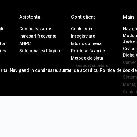
Asistenta
Cont client
Main
tii
Contacteaza-ne
Contul meu
Navigat
Module
Intrebari frecvente
Inregistrare
Androi
ilor
ANPC
Istoric comenzi
Ceasur
ies
Solutionarea litigiilor
Produse favorite
Digital
Metode de plata
Camere
Transport si retururi
Accesor
orita. Navigand in continuare, sunteti de acord cu
Politica de cooki
Sistem
Montaj 
Contac