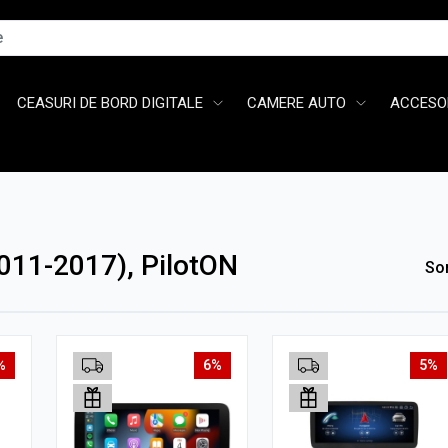
CEASURI DE BORD DIGITALE
CAMERE AUTO
ACCESOR
011-2017), PilotON
So
%
6%
5%