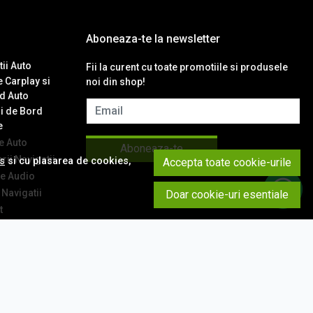
Aboneaza-te la newsletter
ii Auto
Fii la curent cu toate promotiile si produsele
 Carplay si
noi din shop!
d Auto
Email
i de Bord
e
 Auto
Aboneaza-te
ii Navigatii
es
si cu plasarea de cookies,
Accepta toate cookie-urile
e Audio
Navigatii
Doar cookie-uri esentiale
t