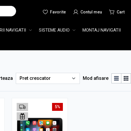
Cauta
II NAVIGATII
SISTEME AUDIO
MONTAJ NAVIGATII
rteaza
Mod afisare
5%