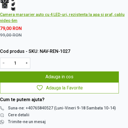
Camera marsarier auto cu 4 LED-uri, rezistenta la apa si praf, cablu
video 6m
79,00
RON
99,00
RON
Cod produs - SKU
NAV-REN-1027
−
+
Adauga in cos
Adauga la Favorite
Cum te putem ajuta?
Suna-ne: +40765840527 (Luni-Vineri 9-18 Sambata 10-14)
Cere detalii
Trimite-ne un mesaj