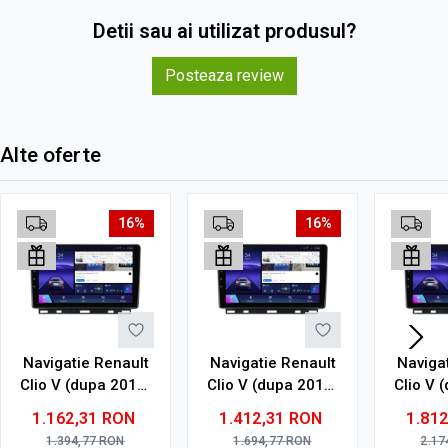
Detii sau ai utilizat produsul?
Posteaza review
Alte oferte
16%
16%
Navigatie Renault
Navigatie Renault
Naviga
Clio V (dupa 2019)
Clio V (dupa 2019)
Clio V 
cu Android, 4GB
cu Android, 6GB
cu An
1.162,31
RON
1.412,31
RON
1.81
RAM, 64GB ROM,
RAM, 128GB ROM,
RAM, 1
1.394,77
RON
1.694,77
RON
2.17