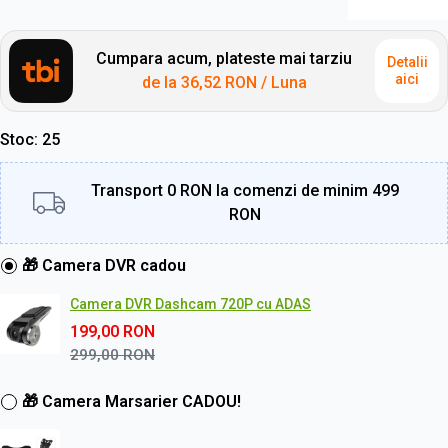
Cumpara acum, plateste mai tarziu
Detalii
aici
de la
36,52 RON
/ Luna
Stoc
25
Transport 0 RON la comenzi de minim 499
RON
🎁 Camera DVR cadou
Camera DVR Dashcam 720P cu ADAS
199,00
RON
299,00
RON
🎁 Camera Marsarier CADOU!