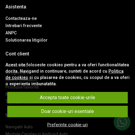
Asistenta
Contacteaza-ne
Intrebari frecvente
ANPC
Solutionarea litigiilor
Cont client
Acest site foloseste cookies pentru a va oferi functionalitatea
Contul meu
dorita. Navigand in continuare, sunteti de acord cu
Politica
Inregistrare
de cookies
si cu plasarea de cookies, cu scopul de a va oferi
Istoric comenzi
o experienta imbunatatita.
Produse favorite
Metode de plata
Accepta toate cookie-urile
Transport si retururi
Doar cookie-uri esentiale
Main
Preferinte cookie-uri
Navigatii Auto
Module Carplay si Android Auto