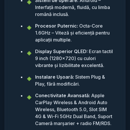
Sistem de operare:
Android –
Interfață modernă, fluidă, cu limba
română inclusă.
Procesor Puternic:
Octa-Core
1.6GHz – Viteză și eficiență pentru
aplicații multiple.
Display Superior QLED:
Ecran tactil
9 inch (1280x720) cu culori
vibrante și lizibilitate excelentă.
Instalare Ușoară:
Sistem Plug &
Play, fără modificări.
Conectivitate Avansată:
Apple
CarPlay Wireless & Android Auto
Wireless, Bluetooth 5.0, Slot SIM
4G & Wi-Fi 5GHz Dual Band, Suport
Cameră marșarier + radio FM/RDS.