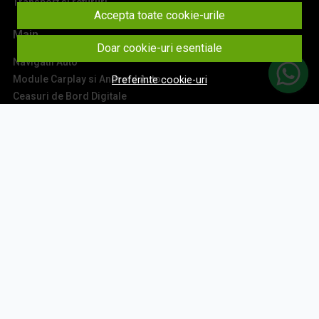
Transport si retururi
Accepta toate cookie-urile
Main
Doar cookie-uri esentiale
Navigatii Auto
Module Carplay si Android Auto
Preferinte cookie-uri
Ceasuri de Bord Digitale
Camere Auto
Accesorii Navigatii
Sisteme Audio
Montaj Navigatii
Contact
Aboneaza-te la newsletter
Fii la curent cu toate promotiile si produsele noi din shop!
Email
Aboneaza-te