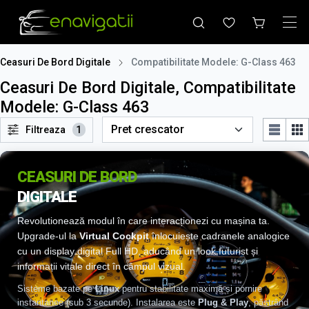
Ceasuri De Bord Digitale
Compatibilitate Modele: G-Class 463
Ceasuri De Bord Digitale, Compatibilitate
Modele: G-Class 463
Filtreaza
1
CEASURI DE BORD
DIGITALE
Revolutionează modul în care interacționezi cu mașina ta.
Upgrade-ul la
Virtual Cockpit
înlocuiește cadranele analogice
cu un display digital Full HD, aducând un look futurist și
informații vitale direct în câmpul vizual.
Sisteme bazate pe
Linux
pentru stabilitate maximă și pornire
instantanee (sub 3 secunde). Instalarea este
Plug & Play
, păstrând