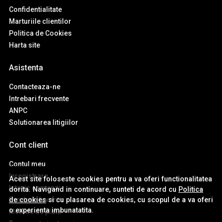
Confidentialitate
Marturiile clientilor
Politica de Cookies
Harta site
Asistenta
Contacteaza-ne
Intrebari frecvente
ANPC
Solutionarea litigiilor
Cont client
Contul meu
Inregistrare
Acest site foloseste cookies pentru a va oferi functionalitatea
Istoric comenzi
dorita. Navigand in continuare, sunteti de acord cu
Politica
de cookies
si cu plasarea de cookies, cu scopul de a va oferi
Produse favorite
o experienta imbunatatita.
Metode de plata