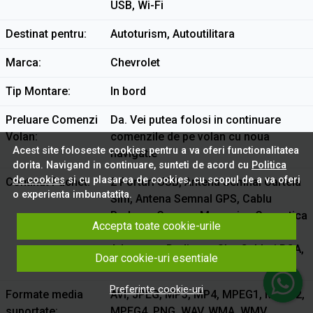
USB, Wi-Fi
Destinat pentru
Autoturism, Autoutilitara
Marca
Chevrolet
Tip Montare
In bord
Preluare Comenzi
Da. Vei putea folosi in continuare
Volan
comenzile de pe volan cu noua
Acest site foloseste cookies pentru a va oferi functionalitatea
navigatie
dorita. Navigand in continuare, sunteti de acord cu
Politica
de cookies
si cu plasarea de cookies, cu scopul de a va oferi
Continut Pachet
2 Porturi USB, Antena Semnal Cartela
o experienta imbunatatita.
Sim, Antena Semnal GPS, Cablu
Preluare Camera Marsarier, Conectica
Accepta toate cookie-urile
Dedicata, Microfon Extern, Rama
Adaptoare Dedicata, Slot Cabluri RCA,
Doar cookie-uri esentiale
Slot Cartela Sim, Tableta Android
Preferinte cookie-uri
Formate media
AVI, JPEG, MP3, MP4, MPEG1, MPEG2,
suportate
MPEG4, PNG, WAV, WMA, WMV